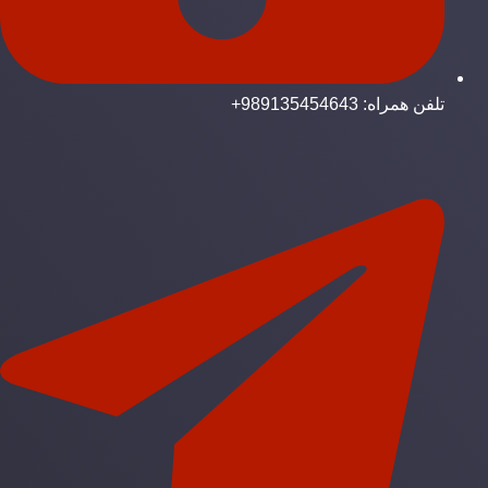
تلفن همراه: 989135454643+