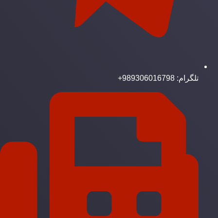
تلگرام: 989306016798+