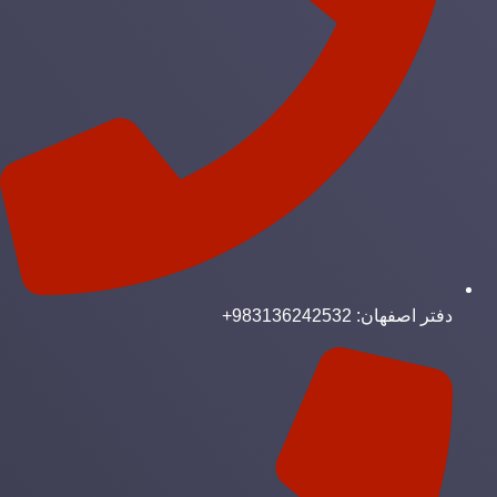
دفتر اصفهان: 983136242532+