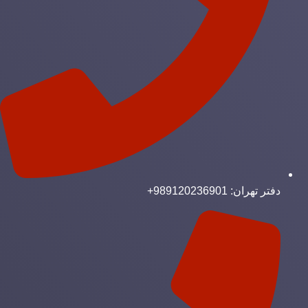
دفتر تهران: 989120236901+