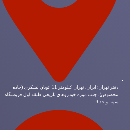
دفتر تهران: ایران، تهران کیلومتر 11 اتوبان لشکری (جاده
مخصوص)، جنب موزه خودروهای تاریخی طبقه اول فروشگاه
سپه، واحد 9