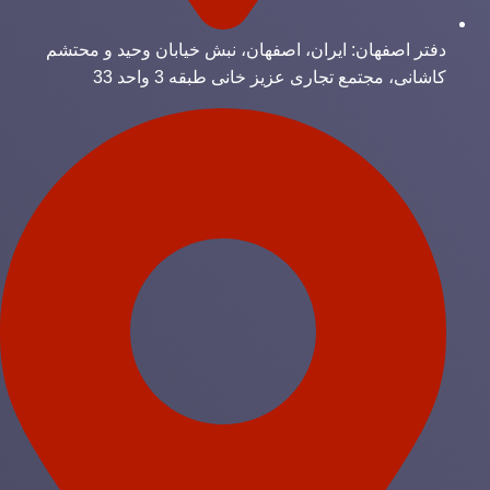
دفتر اصفهان: ایران، اصفهان، نبش خیابان وحید و محتشم
کاشانی، مجتمع تجاری عزیز خانی طبقه 3 واحد 33