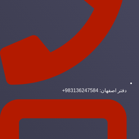
دفتر اصفهان: 983136247584+