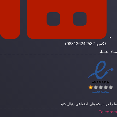
فکس: 983136242532+
ماد اعتماد
ا را در شبکه های اجتماعی دنبال کنید
Telegra