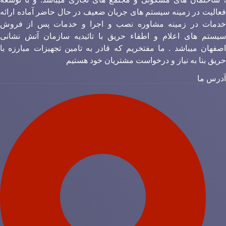
عالیت در زمینه سیستم های جریان ضعیف در حال حاضر آماده ارائه
دمات در زمینه مشاوره نصب و اجرا و خدمات پس از فروش
یستم های اعلام و اطفاء حریق با تائیدیه سازمان آتش نشانی
صفهان میباشد . ما مفتخریم که قادر به تامین تجهیزات مبارزه با
ریق بنا به نیاز و درخواست مشتریان خود هستیم
درس ما