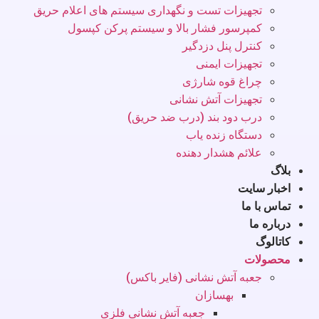
تجهیزات تست و نگهداری سیستم های اعلام حریق
کمپرسور فشار بالا و سیستم پرکن کپسول
کنترل پنل دزدگیر
تجهیزات ایمنی
چراغ قوه شارژی
تجهیزات آتش نشانی
درب دود بند (درب ضد حریق)
دستگاه زنده یاب
علائم هشدار دهنده
بلاگ
اخبار سایت
تماس با ما
درباره ما
کاتالوگ
محصولات
جعبه آتش نشانی (فایر باکس)
بهسازان
جعبه آتش نشانی فلزی