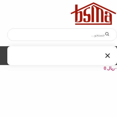
۰
ریال
0