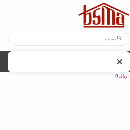
۰
ریال
0