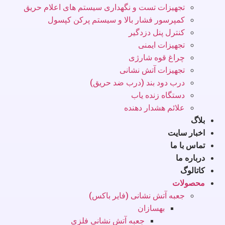
تجهیزات تست و نگهداری سیستم های اعلام حریق
کمپرسور فشار بالا و سیستم پرکن کپسول
کنترل پنل دزدگیر
تجهیزات ایمنی
چراغ قوه شارژی
تجهیزات آتش نشانی
درب دود بند (درب ضد حریق)
دستگاه زنده یاب
علائم هشدار دهنده
بلاگ
اخبار سایت
تماس با ما
درباره ما
کاتالوگ
محصولات
جعبه آتش نشانی (فایر باکس)
بهسازان
جعبه آتش نشانی فلزی