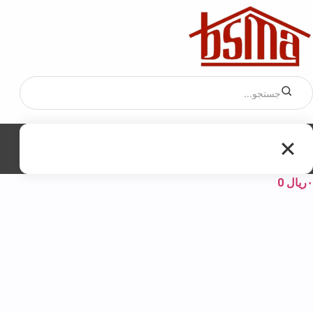
۰
ریال
0