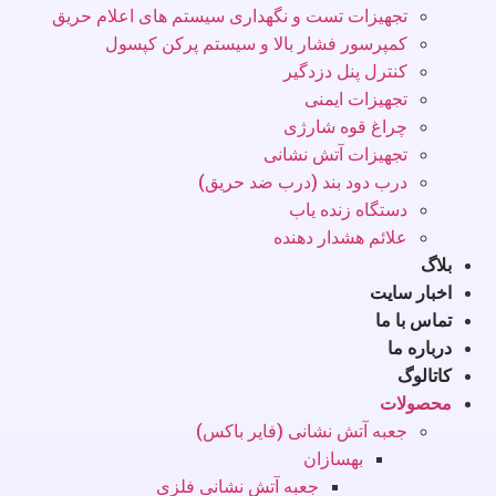
تجهیزات تست و نگهداری سیستم های اعلام حریق
کمپرسور فشار بالا و سیستم پرکن کپسول
کنترل پنل دزدگیر
تجهیزات ایمنی
چراغ قوه شارژی
تجهیزات آتش نشانی
درب دود بند (درب ضد حریق)
دستگاه زنده یاب
علائم هشدار دهنده
بلاگ
اخبار سایت
تماس با ما
درباره ما
کاتالوگ
محصولات
جعبه آتش نشانی (فایر باکس)
بهسازان
جعبه آتش نشانی فلزی