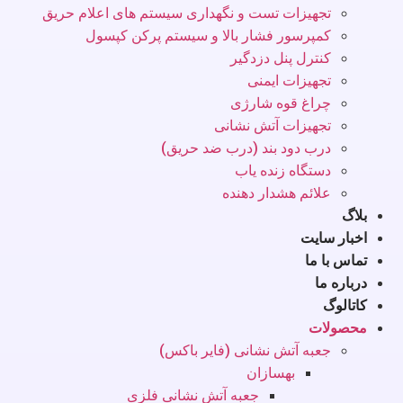
تجهیزات تست و نگهداری سیستم های اعلام حریق
کمپرسور فشار بالا و سیستم پرکن کپسول
کنترل پنل دزدگیر
تجهیزات ایمنی
چراغ قوه شارژی
تجهیزات آتش نشانی
درب دود بند (درب ضد حریق)
دستگاه زنده یاب
علائم هشدار دهنده
بلاگ
اخبار سایت
تماس با ما
درباره ما
کاتالوگ
محصولات
جعبه آتش نشانی (فایر باکس)
بهسازان
جعبه آتش نشانی فلزی