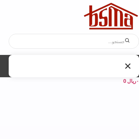
۰
ریال
0