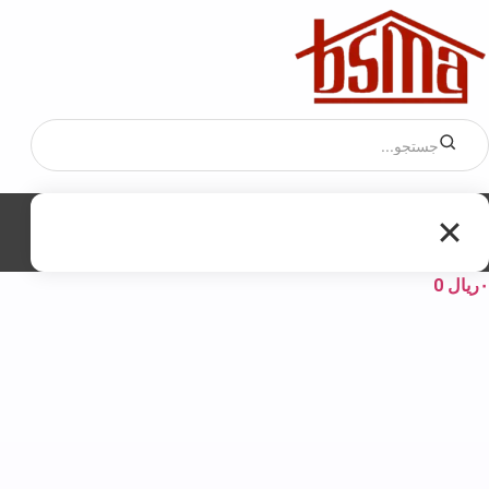
۰
ریال
0