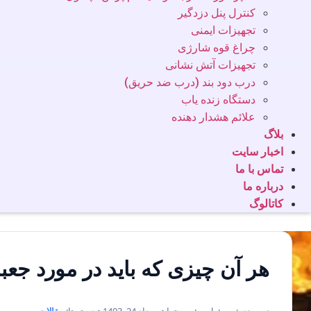
کنترل پنل دزدگیر
تجهیزات ایمنی
چراغ قوه شارژی
تجهیزات آتش نشانی
درب دود بند (درب ضد حریق)
دستگاه زنده یاب
علائم هشدار دهنده
بلاگ
اخبار سایت
تماس با ما
درباره ما
کاتالوگ
هر آن چیزی که باید در مورد جعب
نویسنده: مسئول سئو محتوا • مرداد 24, 1403 • دسته‌ها:
مقالات