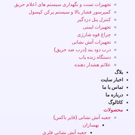
تجهیزات تست و نگهداری سیستم های اعلام حریق
کمپرسور فشار بالا و سیستم پرکن کپسول
کنترل پنل دزدگیر
تجهیزات ایمنی
چراغ قوه شارژی
تجهیزات آتش نشانی
درب دود بند (درب ضد حریق)
دستگاه زنده یاب
علائم هشدار دهنده
بلاگ
اخبار سایت
تماس با ما
درباره ما
کاتالوگ
محصولات
جعبه آتش نشانی (فایر باکس)
بهسازان
جعبه آتش نشانی فلزی