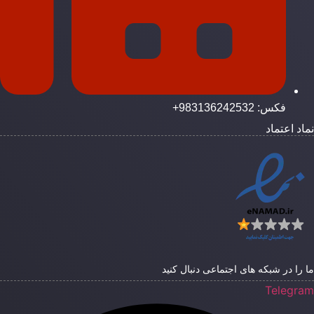
فکس: 983136242532+
ماد اعتماد
ا را در شبکه های اجتماعی دنبال کنید
Telegra