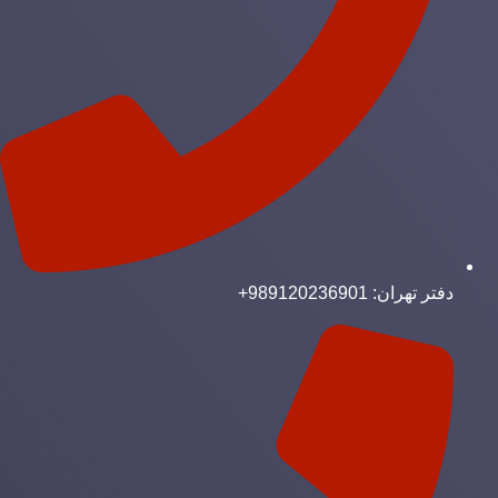
دفتر تهران: 989120236901+