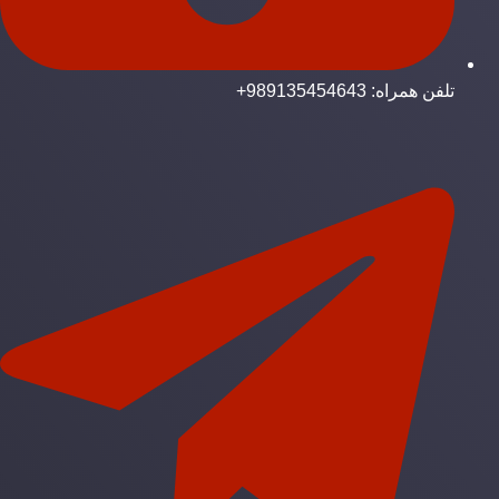
تلفن همراه: 989135454643+