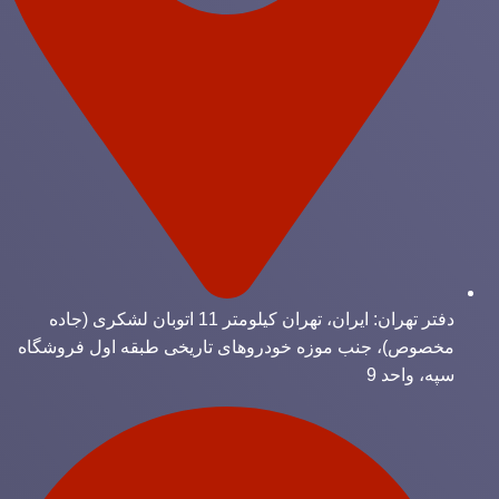
دفتر تهران: ایران، تهران کیلومتر 11 اتوبان لشکری (جاده
مخصوص)، جنب موزه خودروهای تاریخی طبقه اول فروشگاه
سپه، واحد 9