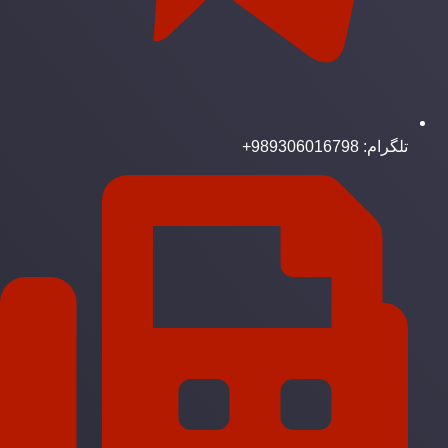
تلگرام: 989306016798+