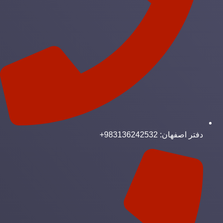
دفتر اصفهان: 983136242532+