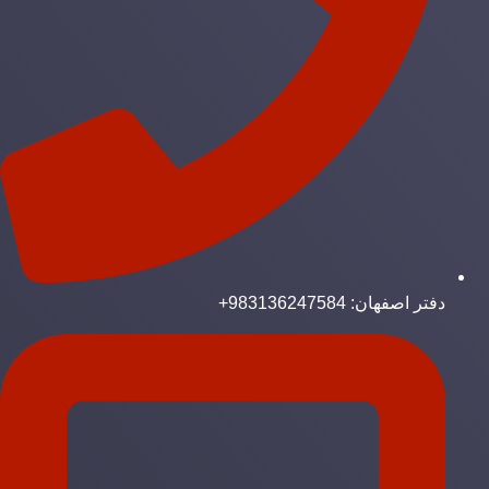
دفتر اصفهان: 983136247584+