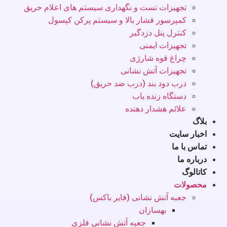
تجهیزات تست و نگهداری سیستم های اعلام حریق
کمپرسور فشار بالا و سیستم پرکن کپسول
کنترل پنل دزدگیر
تجهیزات ایمنی
چراغ قوه شارژی
تجهیزات آتش نشانی
درب دود بند (درب ضد حریق)
دستگاه زنده یاب
علائم هشدار دهنده
بلاگ
اخبار سایت
تماس با ما
درباره ما
کاتالوگ
محصولات
جعبه آتش نشانی (فایر باکس)
بهسازان
جعبه آتش نشانی فلزی