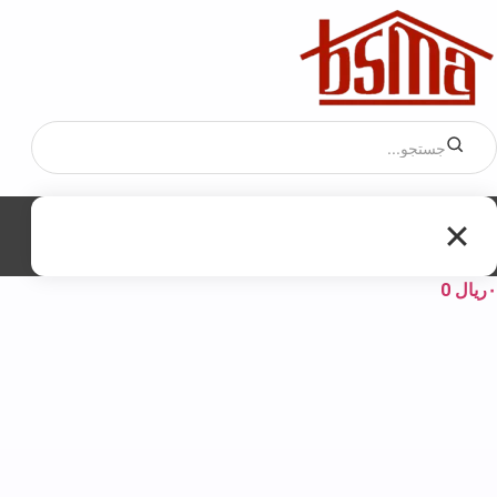
۰
ریال
0