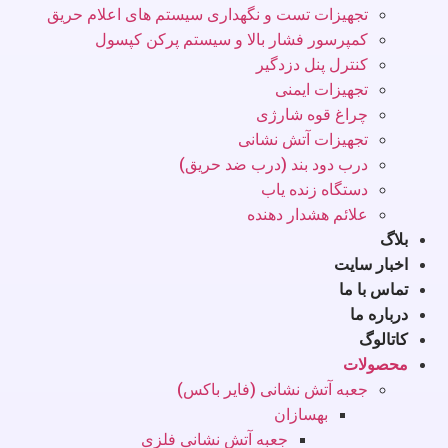
تجهیزات تست و نگهداری سیستم های اعلام حریق
کمپرسور فشار بالا و سیستم پرکن کپسول
کنترل پنل دزدگیر
تجهیزات ایمنی
چراغ قوه شارژی
تجهیزات آتش نشانی
درب دود بند (درب ضد حریق)
دستگاه زنده یاب
علائم هشدار دهنده
بلاگ
اخبار سایت
تماس با ما
درباره ما
کاتالوگ
محصولات
جعبه آتش نشانی (فایر باکس)
بهسازان
جعبه آتش نشانی فلزی