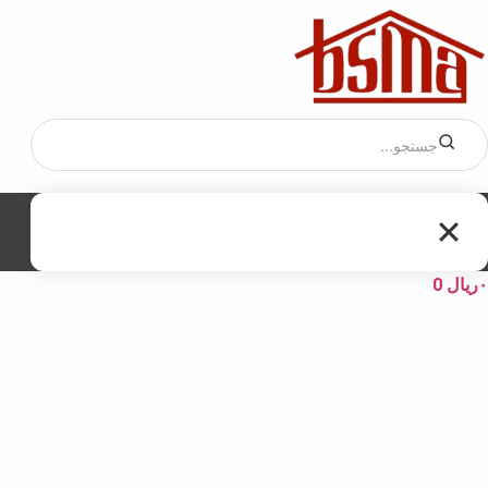
۰
ریال
0