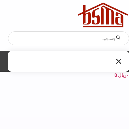
۰
ریال
0