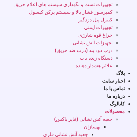
تجهیزات تست و نگهداری سیستم های اعلام حریق
کمپرسور فشار بالا و سیستم پرکن کپسول
کنترل پنل دزدگیر
تجهیزات ایمنی
چراغ قوه شارژی
تجهیزات آتش نشانی
درب دود بند (درب ضد حریق)
دستگاه زنده یاب
علائم هشدار دهنده
بلاگ
اخبار سایت
تماس با ما
درباره ما
کاتالوگ
محصولات
جعبه آتش نشانی (فایر باکس)
بهسازان
جعبه آتش نشانی فلزی