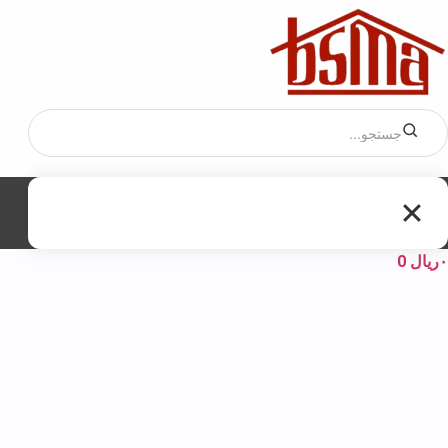
۰
ریال
0