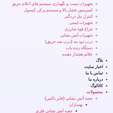
تجهیزات تست و نگهداری سیستم های اعلام حریق
کمپرسور فشار بالا و سیستم پرکن کپسول
کنترل پنل دزدگیر
تجهیزات ایمنی
چراغ قوه شارژی
تجهیزات آتش نشانی
درب دود بند (درب ضد حریق)
دستگاه زنده یاب
علائم هشدار دهنده
بلاگ
اخبار سایت
تماس با ما
درباره ما
کاتالوگ
محصولات
جعبه آتش نشانی (فایر باکس)
بهسازان
جعبه آتش نشانی فلزی