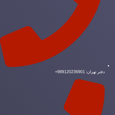
دفتر تهران: 989120236901+