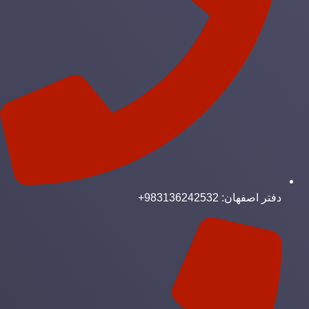
دفتر اصفهان: 983136242532+