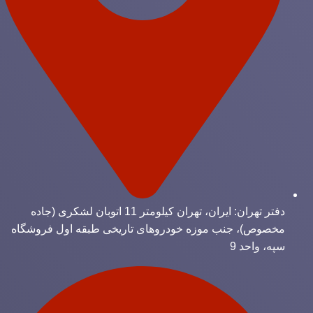
دفتر تهران: ایران، تهران کیلومتر 11 اتوبان لشکری (جاده
مخصوص)، جنب موزه خودروهای تاریخی طبقه اول فروشگاه
سپه، واحد 9