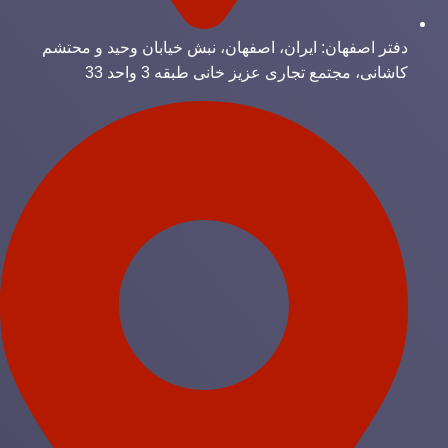
دفتر اصفهان: ایران، اصفهان، نبش خیابان وحید و محتشم
کاشانی، مجتمع تجاری عزیز خانی طبقه 3 واحد 33