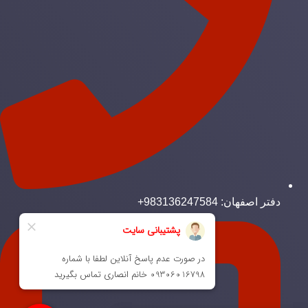
دفتر اصفهان: 983136247584+