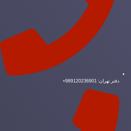
دفتر تهران: 989120236901+