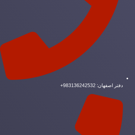
دفتر اصفهان: 983136242532+