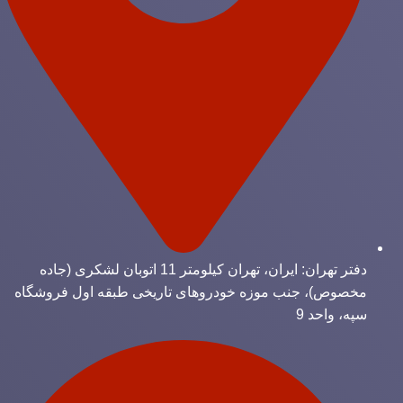
دفتر تهران: ایران، تهران کیلومتر 11 اتوبان لشکری (جاده
مخصوص)، جنب موزه خودروهای تاریخی طبقه اول فروشگاه
سپه، واحد 9