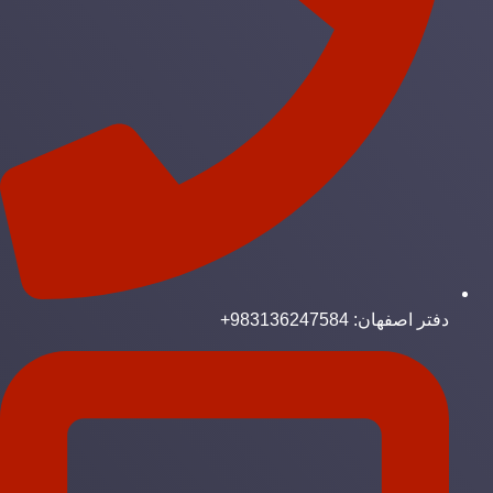
دفتر اصفهان: 983136247584+