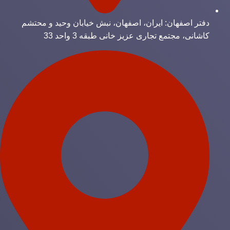
دفتر اصفهان: ایران، اصفهان، نبش خیابان وحید و محتشم
کاشانی، مجتمع تجاری عزیز خانی طبقه 3 واحد 33