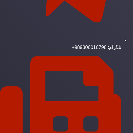
تلگرام: 989306016798+