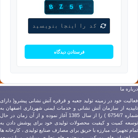
رباره ما
عالیت خود در زمینه تولید جعبه و قرقره آتش نشانی پیشرو( دارای
اییدیه از سازمان آتش نشانی و خدمات ایمنی شهرداری اصفهان به
شماره 6754/7 ) را از سال 1385 آغاز نموده و از آن زمان در حال
وسعه کمیت و کیفیت محصولات تولیدی خود برای پوشش دادن به
مام تجهیزات مبارزه با حریق برای مصارف صنایع تولیدی ، کارخانه ها
 ساختمان های مسکونی و مجتمع های تجاری میباشد. و با توسعه