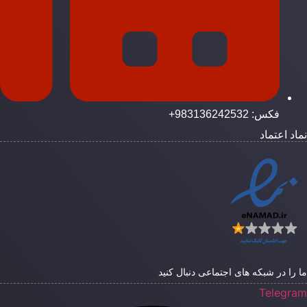
فکس: 983136242532+
ماد اعتماد
ا را در شبکه های اجتماعی دنبال کنید
Telegra