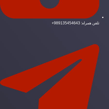
تلفن همراه: 989135454643+