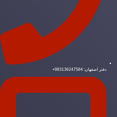
دفتر اصفهان: 983136247584+