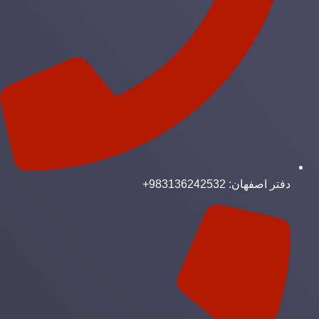
دفتر اصفهان: 983136242532+