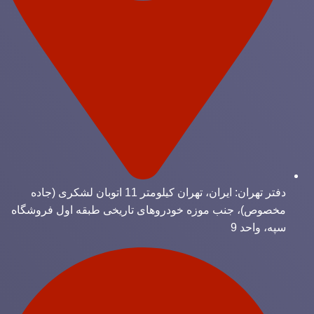
دفتر تهران: ایران، تهران کیلومتر 11 اتوبان لشکری (جاده
مخصوص)، جنب موزه خودروهای تاریخی طبقه اول فروشگاه
سپه، واحد 9