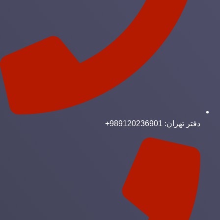
دفتر تهران: 989120236901+