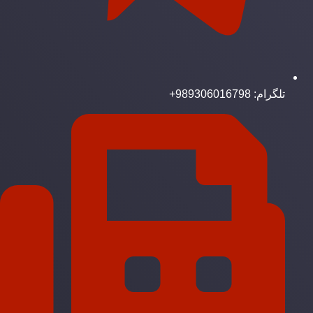
تلگرام: 989306016798+