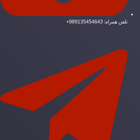
تلفن همراه: 989135454643+