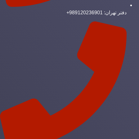
دفتر تهران: 989120236901+