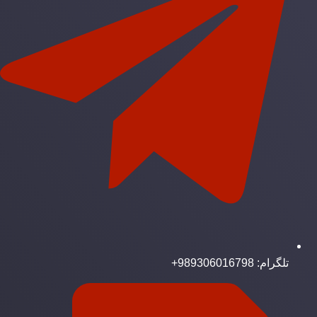
تلگرام: 989306016798+