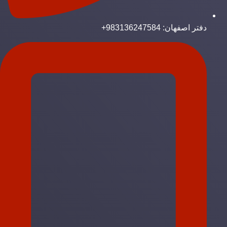
دفتر اصفهان: 983136247584+