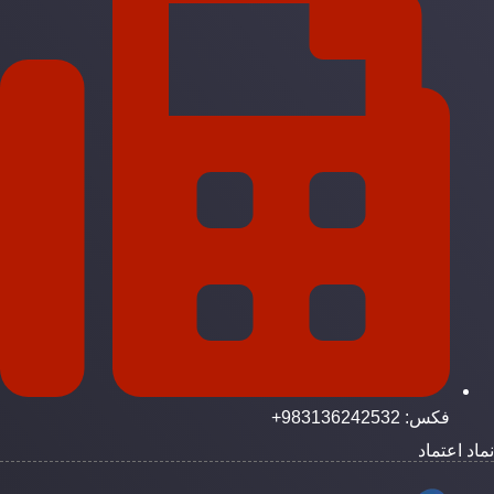
فکس: 983136242532+
ماد اعتماد