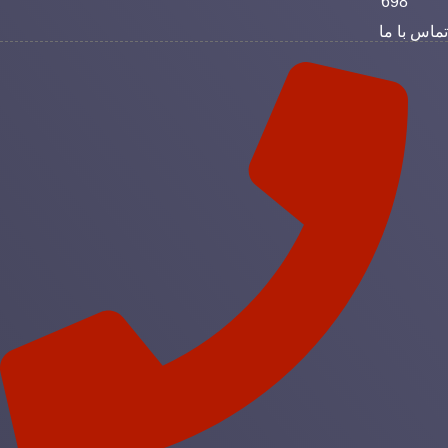
698
ماس با ما