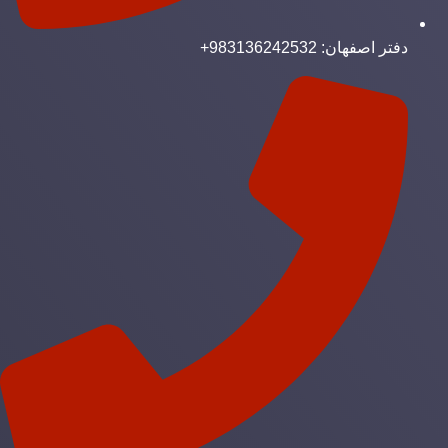
دفتر اصفهان: 983136242532+