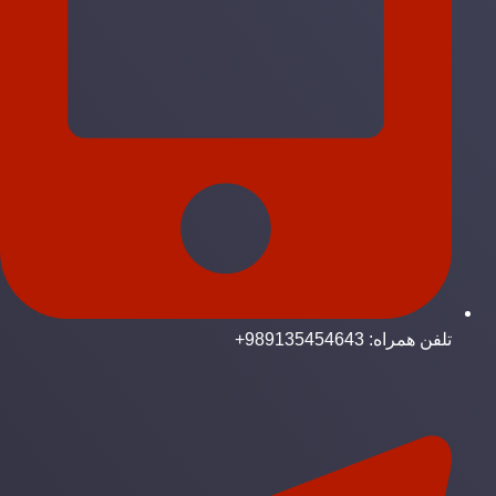
تلفن همراه: 989135454643+