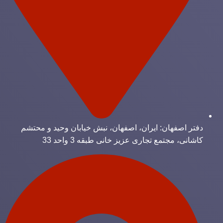
دفتر اصفهان: ایران، اصفهان، نبش خیابان وحید و محتشم
کاشانی، مجتمع تجاری عزیز خانی طبقه 3 واحد 33