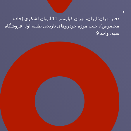
دفتر تهران: ایران، تهران کیلومتر 11 اتوبان لشکری (جاده
مخصوص)، جنب موزه خودروهای تاریخی طبقه اول فروشگاه
سپه، واحد 9