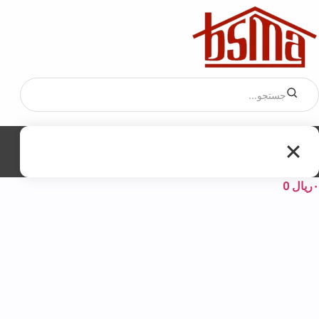
۰
ریال
0