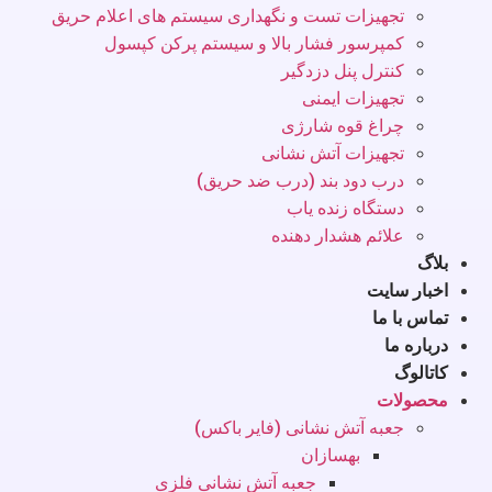
تجهیزات تست و نگهداری سیستم های اعلام حریق
کمپرسور فشار بالا و سیستم پرکن کپسول
کنترل پنل دزدگیر
تجهیزات ایمنی
چراغ قوه شارژی
تجهیزات آتش نشانی
درب دود بند (درب ضد حریق)
دستگاه زنده یاب
علائم هشدار دهنده
بلاگ
اخبار سایت
تماس با ما
درباره ما
کاتالوگ
محصولات
جعبه آتش نشانی (فایر باکس)
بهسازان
جعبه آتش نشانی فلزی