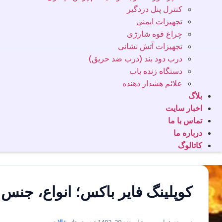
کنترل پنل دزدگیر
تجهیزات ایمنی
چراغ قوه شارژی
تجهیزات آتش نشانی
درب دود بند (درب ضد حریق)
دستگاه زنده یاب
علائم هشدار دهنده
بلاگ
اخبار سایت
تماس با ما
درباره ما
کاتالوگ
کوپلینگ فایر باکس؛ انواع، جنس 
نویسنده: یاس وب • اسفند 20, 1402 • دسته‌ها:
مقالات