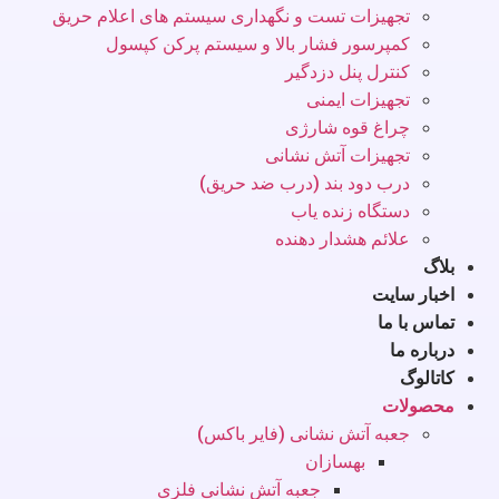
تجهیزات تست و نگهداری سیستم های اعلام حریق
کمپرسور فشار بالا و سیستم پرکن کپسول
کنترل پنل دزدگیر
تجهیزات ایمنی
چراغ قوه شارژی
تجهیزات آتش نشانی
درب دود بند (درب ضد حریق)
دستگاه زنده یاب
علائم هشدار دهنده
بلاگ
اخبار سایت
تماس با ما
درباره ما
کاتالوگ
محصولات
جعبه آتش نشانی (فایر باکس)
بهسازان
جعبه آتش نشانی فلزی