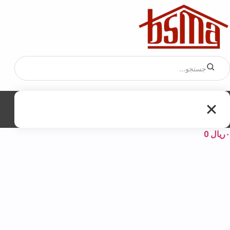
۰
ریال
0