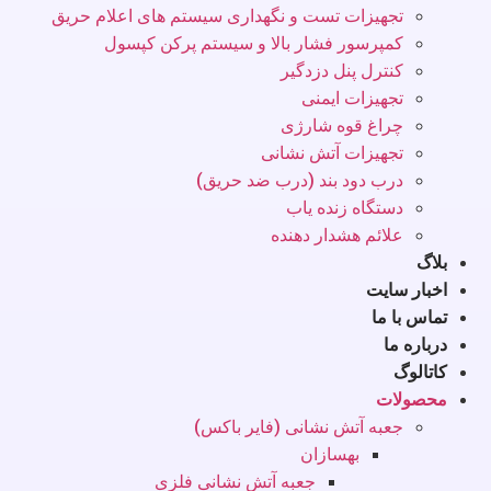
تجهیزات تست و نگهداری سیستم های اعلام حریق
کمپرسور فشار بالا و سیستم پرکن کپسول
کنترل پنل دزدگیر
تجهیزات ایمنی
چراغ قوه شارژی
تجهیزات آتش نشانی
درب دود بند (درب ضد حریق)
دستگاه زنده یاب
علائم هشدار دهنده
بلاگ
اخبار سایت
تماس با ما
درباره ما
کاتالوگ
محصولات
جعبه آتش نشانی (فایر باکس)
بهسازان
جعبه آتش نشانی فلزی