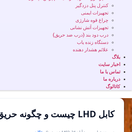
کنترل پنل دزدگیر
تجهیزات ایمنی
چراغ قوه شارژی
تجهیزات آتش نشانی
درب دود بند (درب ضد حریق)
دستگاه زنده یاب
علائم هشدار دهنده
بلاگ
اخبار سایت
تماس با ما
درباره ما
کاتالوگ
کابل LHD چیست و چگونه حریق را شناسایی می‌کند؟ + انواع آن
نویسنده: یاس وب • آبان 24, 1403 • دسته‌ها:
مقالات