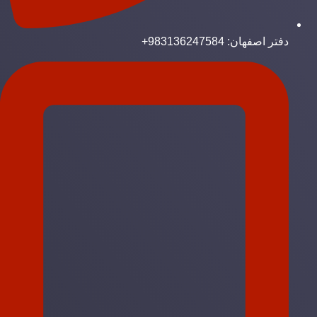
دفتر اصفهان: 983136247584+