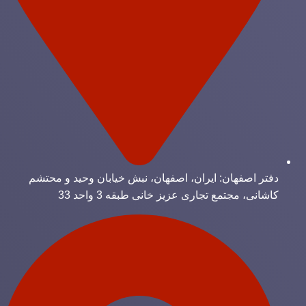
دفتر اصفهان: ایران، اصفهان، نبش خیابان وحید و محتشم
کاشانی، مجتمع تجاری عزیز خانی طبقه 3 واحد 33