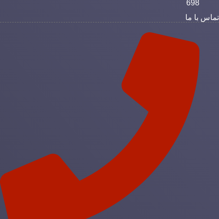
698
ماس با ما