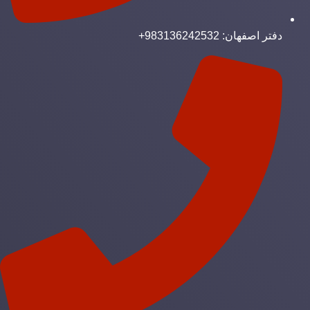
دفتر اصفهان: 983136242532+