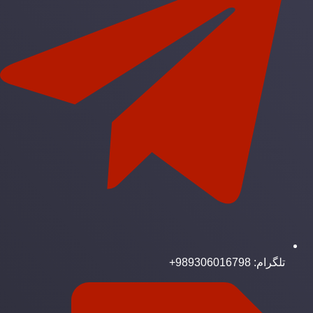
تلگرام: 989306016798+