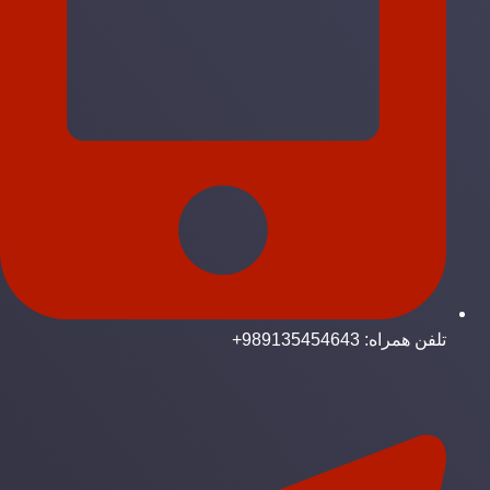
تلفن همراه: 989135454643+