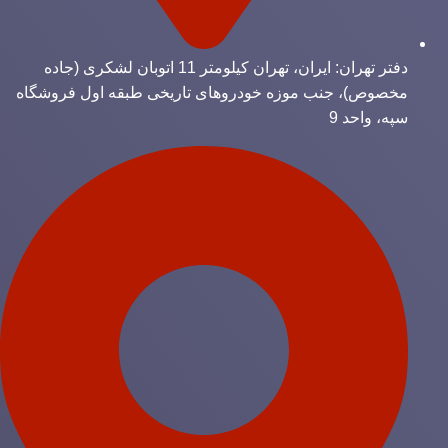
دفتر تهران: ایران، تهران کیلومتر 11 اتوبان لشکری (جاده
مخصوص)، جنب موزه خودروهای تاریخی طبقه اول فروشگاه
سپه، واحد 9