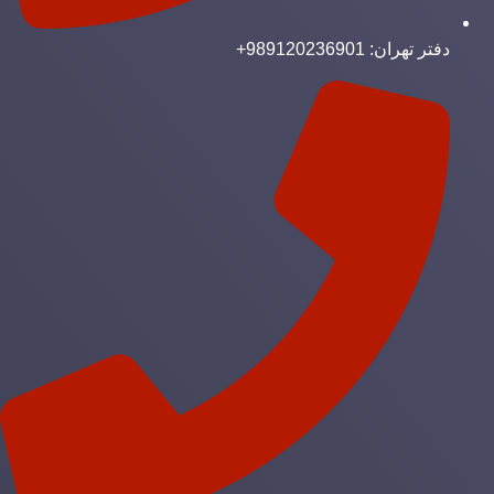
دفتر تهران: 989120236901+