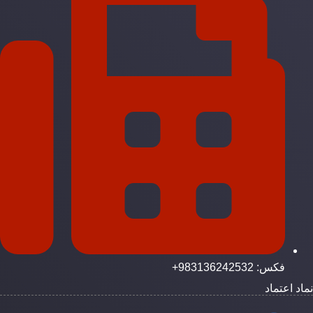
فکس: 983136242532+
ماد اعتماد