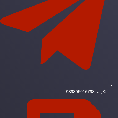
تلگرام: 989306016798+