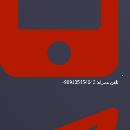
تلفن همراه: 989135454643+