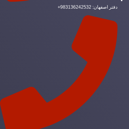
دفتر اصفهان: 983136242532+