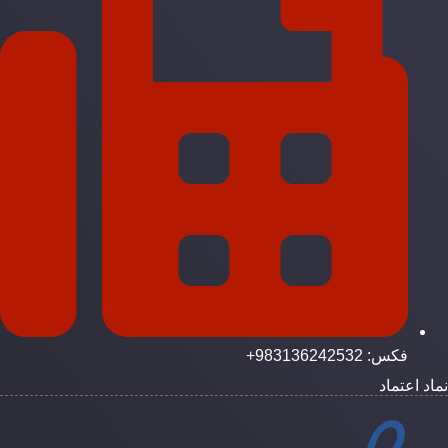
فکس: 983136242532+
ماد اعتماد