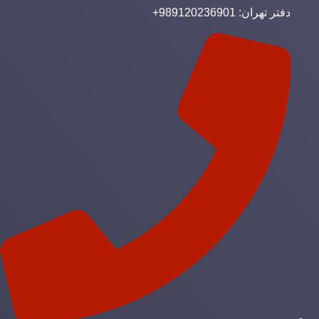
دفتر تهران: 989120236901+