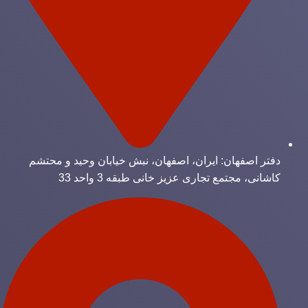
دفتر اصفهان: ایران، اصفهان، نبش خیابان وحید و محتشم
کاشانی، مجتمع تجاری عزیز خانی طبقه 3 واحد 33