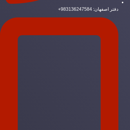
دفتر اصفهان: 983136247584+