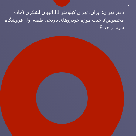
دفتر تهران: ایران، تهران کیلومتر 11 اتوبان لشکری (جاده
مخصوص)، جنب موزه خودروهای تاریخی طبقه اول فروشگاه
سپه، واحد 9