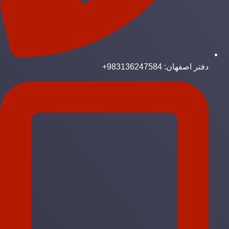
دفتر اصفهان: 983136247584+