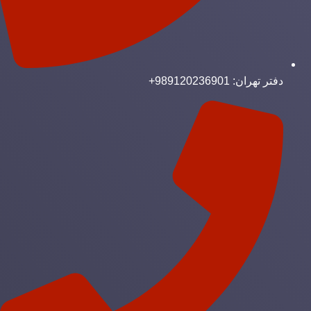
دفتر تهران: 989120236901+