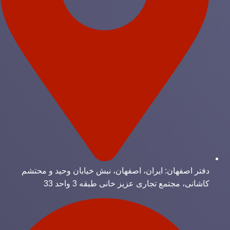
دفتر اصفهان: ایران، اصفهان، نبش خیابان وحید و محتشم
کاشانی، مجتمع تجاری عزیز خانی طبقه 3 واحد 33