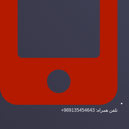
تلفن همراه: 989135454643+