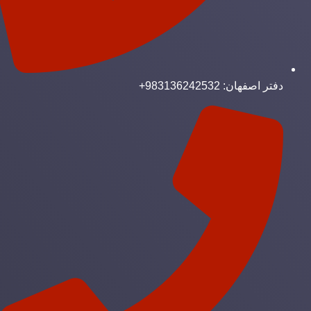
دفتر اصفهان: 983136242532+