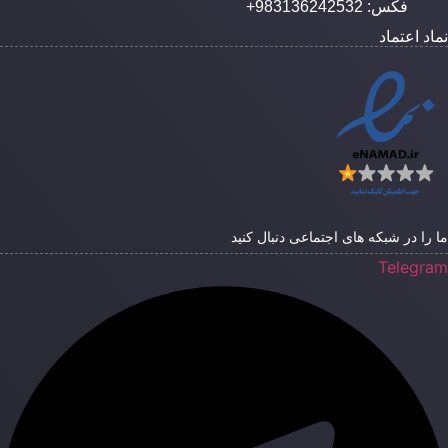
فکس: 983136242532+
ماد اعتماد
ا را در شبکه های اجتماعی دنبال کنید
Telegra