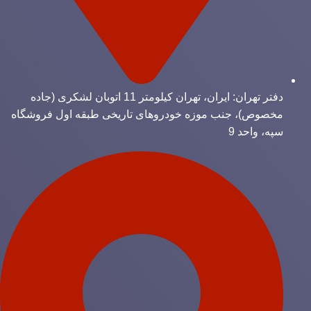
دفتر تهران: ایران، تهران کیلومتر 11 اتوبان لشکری (جاده
مخصوص)، جنب موزه خودروهای تاریخی طبقه اول فروشگاه
سپه، واحد 9