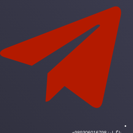
تلگرام: 989306016798+