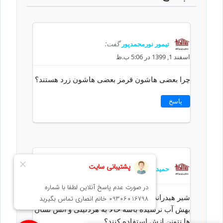
تیمور نورمحمدپور
گفت:
اسفند 1, 1399 در 5:06 ب.ظ
چرا بعضی هاشون قرمز بعضی هاشون زرد هستند؟
پاسخ
حمیده کریمی
گفت:
اسفند 1, 1399 در 5:07 ب.ظ
شیر هیدرانت آتش نشانی امکان داره که یه موقع
بهش آب نرسیده باشه حالا به هردلیلی و آتش نشان
ها نتونن ازش استفاده کنند؟