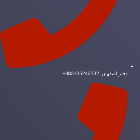
دفتر اصفهان: 983136242532+