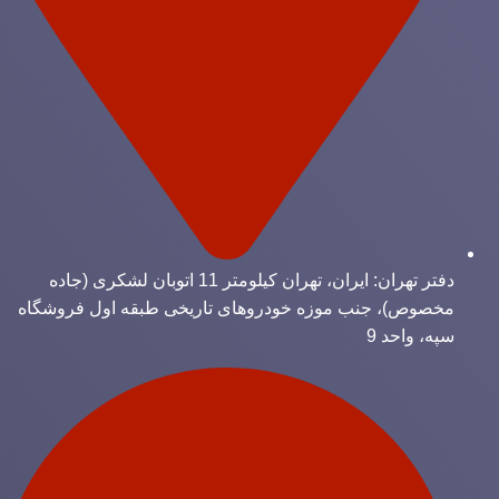
دفتر تهران: ایران، تهران کیلومتر 11 اتوبان لشکری (جاده
مخصوص)، جنب موزه خودروهای تاریخی طبقه اول فروشگاه
سپه، واحد 9