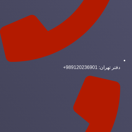
دفتر تهران: 989120236901+