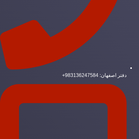
دفتر اصفهان: 983136247584+