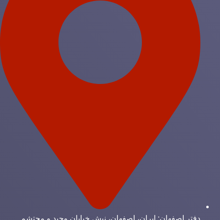
دفتر اصفهان: ایران، اصفهان، نبش خیابان وحید و محتشم