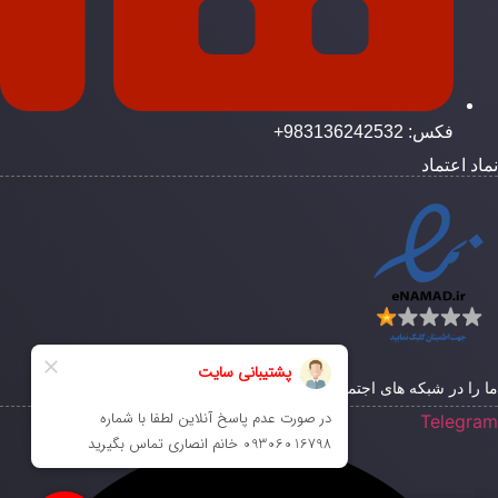
فکس: 983136242532+
ماد اعتماد
ا را در شبکه های اجتماعی دنبال کنید
Telegra