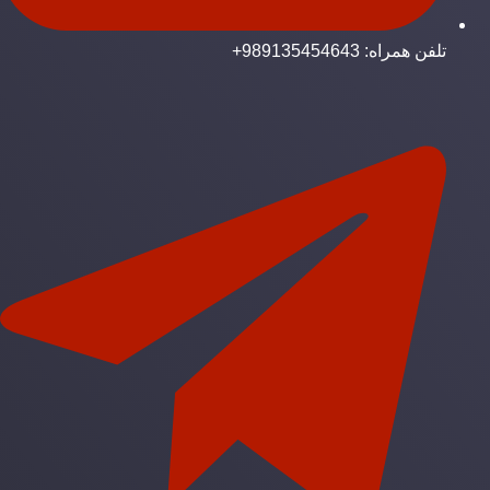
تلفن همراه: 989135454643+