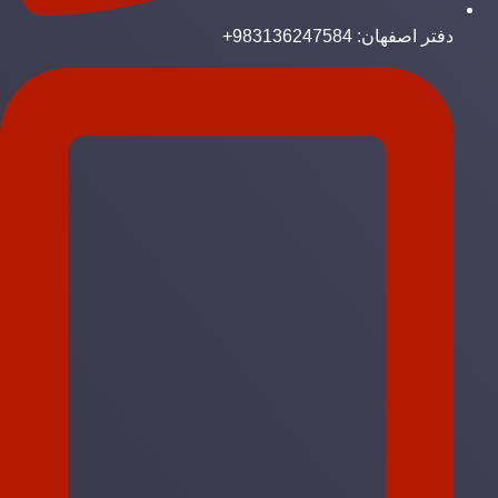
دفتر اصفهان: 983136247584+