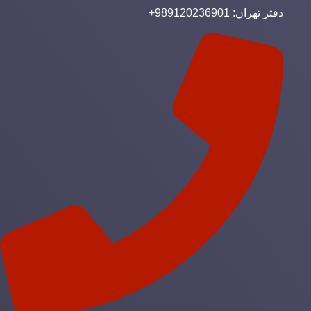
دفتر تهران: 989120236901+