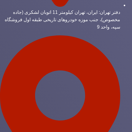
دفتر تهران: ایران، تهران کیلومتر 11 اتوبان لشکری (جاده
مخصوص)، جنب موزه خودروهای تاریخی طبقه اول فروشگاه
سپه، واحد 9