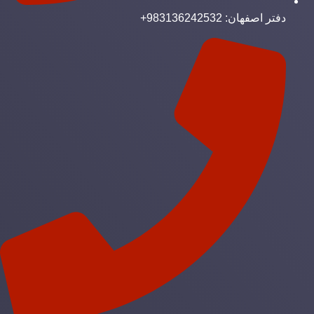
دفتر اصفهان: 983136242532+