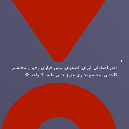
دفتر اصفهان: ایران، اصفهان، نبش خیابان وحید و محتشم
کاشانی، مجتمع تجاری عزیز خانی طبقه 3 واحد 33