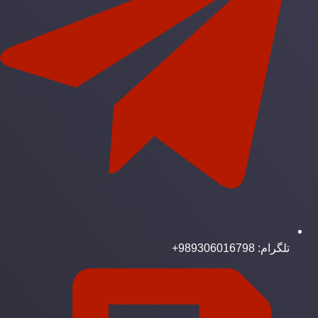
تلگرام: 989306016798+