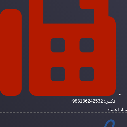
فکس: 983136242532+
ماد اعتماد