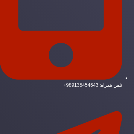
تلفن همراه: 989135454643+