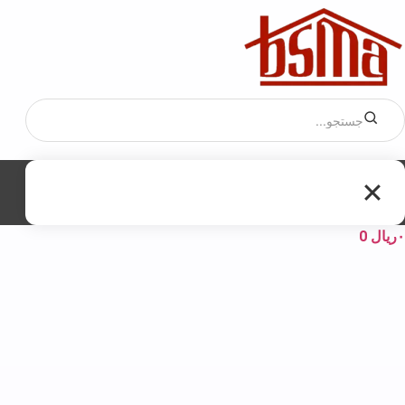
۰
ریال
0