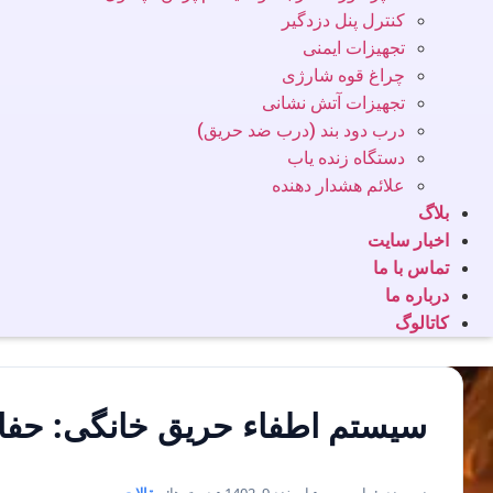
کنترل پنل دزدگیر
تجهیزات ایمنی
چراغ قوه شارژی
تجهیزات آتش نشانی
درب دود بند (درب ضد حریق)
دستگاه زنده یاب
علائم هشدار دهنده
بلاگ
اخبار سایت
تماس با ما
درباره ما
کاتالوگ
سیستم اطفاء حریق خانگی: حفاظ
نویسنده: یاس وب • اسفند 9, 1402 • دسته‌ها:
مقالات