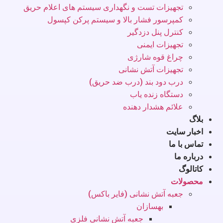
تجهیزات تست و نگهداری سیستم های اعلام حریق
کمپرسور فشار بالا و سیستم پرکن کپسول
کنترل پنل دزدگیر
تجهیزات ایمنی
چراغ قوه شارژی
تجهیزات آتش نشانی
درب دود بند (درب ضد حریق)
دستگاه زنده یاب
علائم هشدار دهنده
بلاگ
اخبار سایت
تماس با ما
درباره ما
کاتالوگ
محصولات
جعبه آتش نشانی (فایر باکس)
بهسازان
جعبه آتش نشانی فلزی