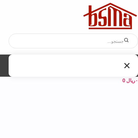
۰
ریال
0