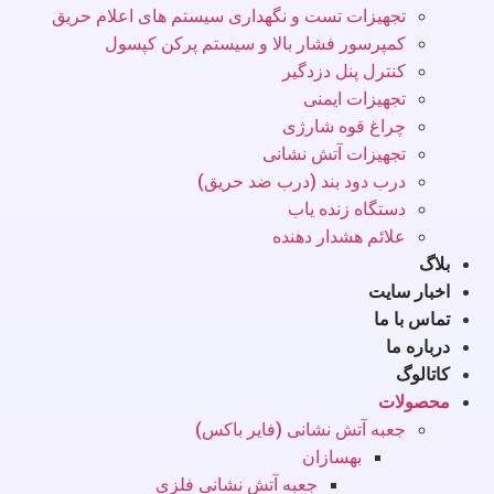
تجهیزات تست و نگهداری سیستم های اعلام حریق
کمپرسور فشار بالا و سیستم پرکن کپسول
کنترل پنل دزدگیر
تجهیزات ایمنی
چراغ قوه شارژی
تجهیزات آتش نشانی
درب دود بند (درب ضد حریق)
دستگاه زنده یاب
علائم هشدار دهنده
بلاگ
اخبار سایت
تماس با ما
درباره ما
کاتالوگ
محصولات
جعبه آتش نشانی (فایر باکس)
بهسازان
جعبه آتش نشانی فلزی