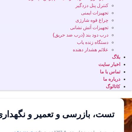
کنترل پنل دزدگیر
تجهیزات ایمنی
چراغ قوه شارژی
تجهیزات آتش نشانی
درب دود بند (درب ضد حریق)
دستگاه زنده یاب
علائم هشدار دهنده
بلاگ
اخبار سایت
تماس با ما
درباره ما
کاتالوگ
تست، بازرسی و تعمیر و نگهدار
نویسنده: پیمان درخشانی • تیر 8, 1397 • دسته‌ها:
دسته‌بندی نشده