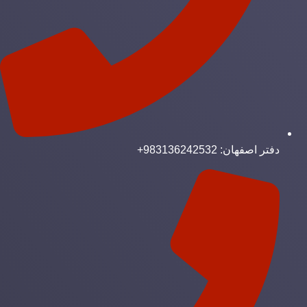
دفتر اصفهان: 983136242532+