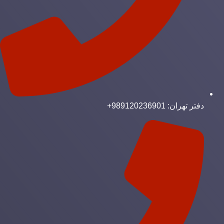
دفتر تهران: 989120236901+