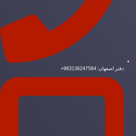
دفتر اصفهان: 983136247584+