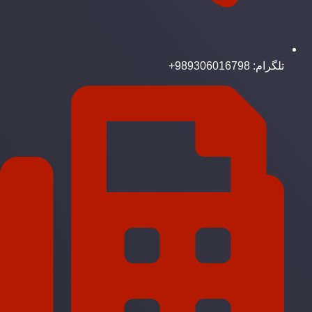
تلگرام: 989306016798+