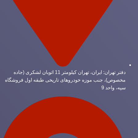
دفتر تهران: ایران، تهران کیلومتر 11 اتوبان لشکری (جاده
مخصوص)، جنب موزه خودروهای تاریخی طبقه اول فروشگاه
سپه، واحد 9