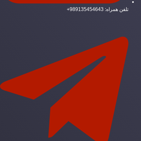
تلفن همراه: 989135454643+