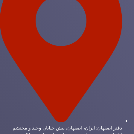
دفتر اصفهان: ایران، اصفهان، نبش خیابان وحید و محتشم