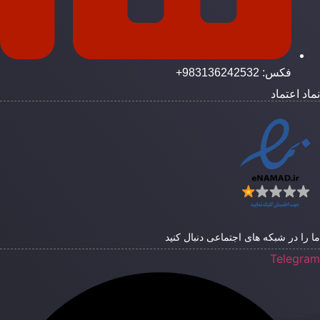
فکس: 983136242532+
اد اعتماد
 را در شبکه های اجتماعی دنبال کنید
Telegra