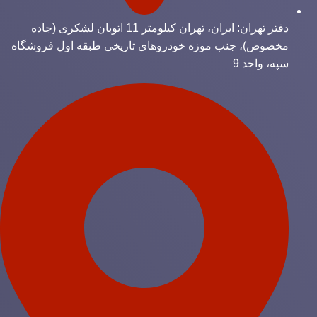
دفتر تهران: ایران، تهران کیلومتر 11 اتوبان لشکری (جاده
مخصوص)، جنب موزه خودروهای تاریخی طبقه اول فروشگاه
سپه، واحد 9