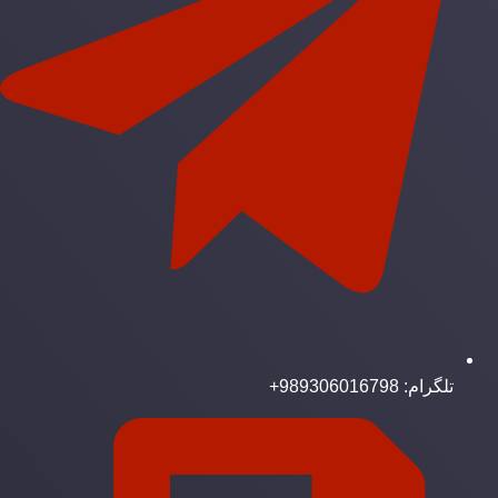
تلگرام: 989306016798+