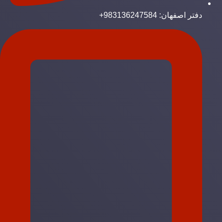
دفتر اصفهان: 983136247584+