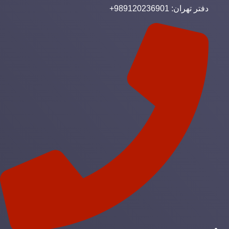
دفتر تهران: 989120236901+