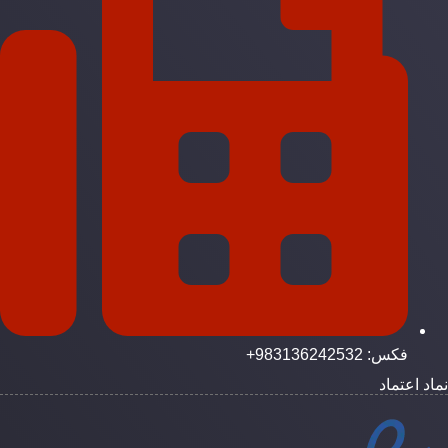
فکس: 983136242532+
ماد اعتماد