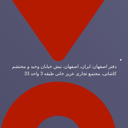
دفتر اصفهان: ایران، اصفهان، نبش خیابان وحید و محتشم
کاشانی، مجتمع تجاری عزیز خانی طبقه 3 واحد 33