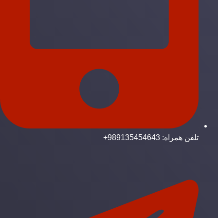
تلفن همراه: 989135454643+