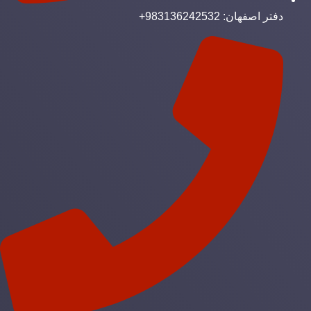
دفتر اصفهان: 983136242532+