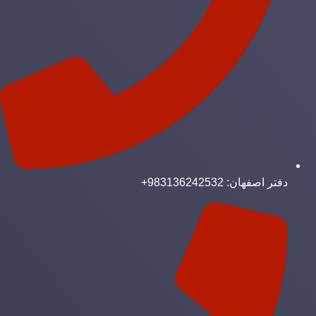
دفتر اصفهان: 983136242532+