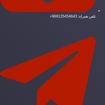
تلفن همراه: 989135454643+