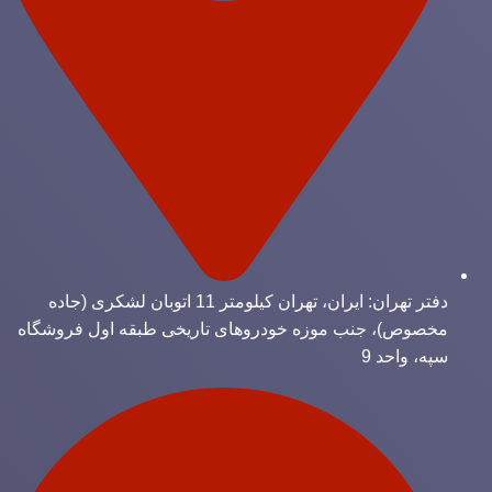
دفتر تهران: ایران، تهران کیلومتر 11 اتوبان لشکری (جاده
مخصوص)، جنب موزه خودروهای تاریخی طبقه اول فروشگاه
سپه، واحد 9