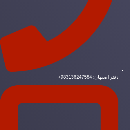
دفتر اصفهان: 983136247584+