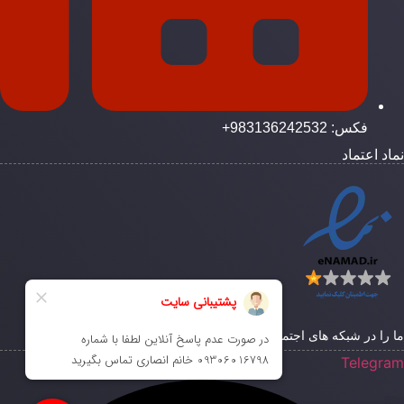
فکس: 983136242532+
ماد اعتماد
ا را در شبکه های اجتماعی دنبال کنید
Telegra