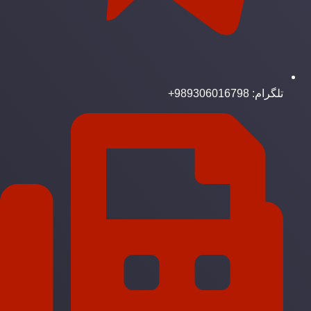
تلگرام: 989306016798+