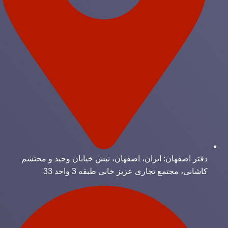
دفتر اصفهان: ایران، اصفهان، نبش خیابان وحید و محتشم
کاشانی، مجتمع تجاری عزیز خانی طبقه 3 واحد 33