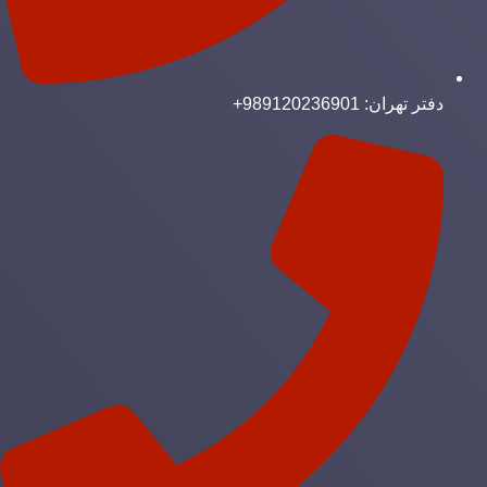
دفتر تهران: 989120236901+