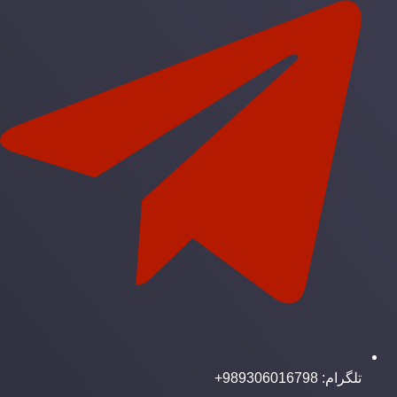
تلگرام: 989306016798+