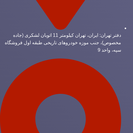
دفتر تهران: ایران، تهران کیلومتر 11 اتوبان لشکری (جاده
مخصوص)، جنب موزه خودروهای تاریخی طبقه اول فروشگاه
سپه، واحد 9