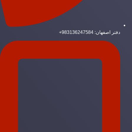
دفتر اصفهان: 983136247584+