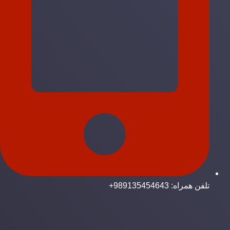
تلفن همراه: 989135454643+