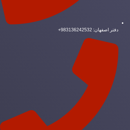
دفتر اصفهان: 983136242532+