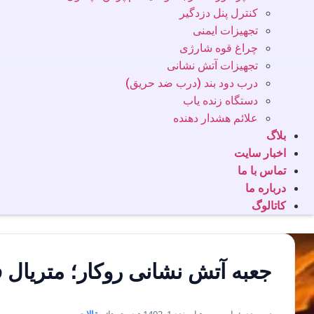
کنترل پنل دزدگیر
تجهیزات ایمنی
چراغ قوه شارژی
تجهیزات آتش نشانی
درب دود بند (درب ضد حریق)
دستگاه زنده یاب
علائم هشدار دهنده
بلاگ
اخبار سایت
تماس با ما
درباره ما
کاتالوگ
جعبه آتش نشانی روکار؛ متریال 
نویسنده: یاس وب • اسفند 1, 1402 • دسته‌ها:
مقالات