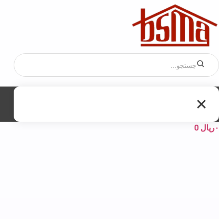
۰
ریال
0