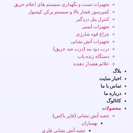
تجهیزات تست و نگهداری سیستم های اعلام حریق
کمپرسور فشار بالا و سیستم پرکن کپسول
کنترل پنل دزدگیر
تجهیزات ایمنی
چراغ قوه شارژی
تجهیزات آتش نشانی
درب دود بند (درب ضد حریق)
دستگاه زنده یاب
علائم هشدار دهنده
بلاگ
اخبار سایت
تماس با ما
درباره ما
کاتالوگ
محصولات
جعبه آتش نشانی (فایر باکس)
بهسازان
جعبه آتش نشانی فلزی