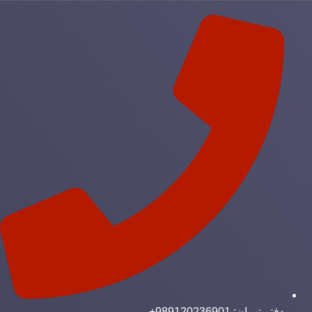
دفتر تهران: 989120236901+