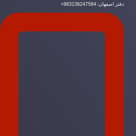
دفتر اصفهان: 983136247584+