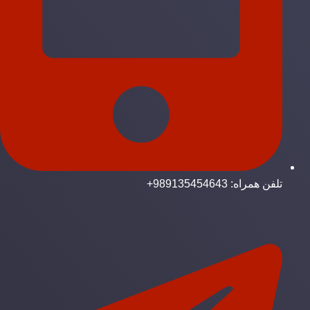
تلفن همراه: 989135454643+