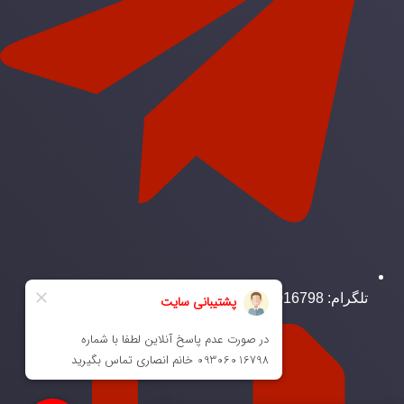
تلگرام: 989306016798+