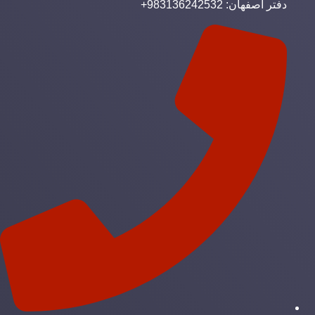
دفتر اصفهان: 983136242532+