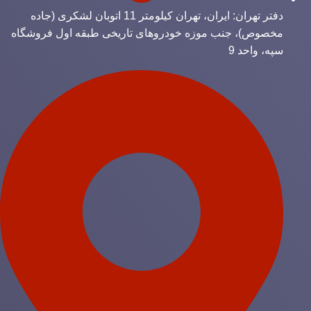
دفتر تهران: ایران، تهران کیلومتر 11 اتوبان لشکری (جاده
مخصوص)، جنب موزه خودروهای تاریخی طبقه اول فروشگاه
سپه، واحد 9