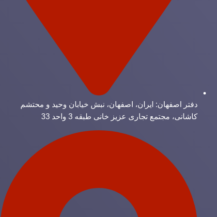
دفتر اصفهان: ایران، اصفهان، نبش خیابان وحید و محتشم
کاشانی، مجتمع تجاری عزیز خانی طبقه 3 واحد 33