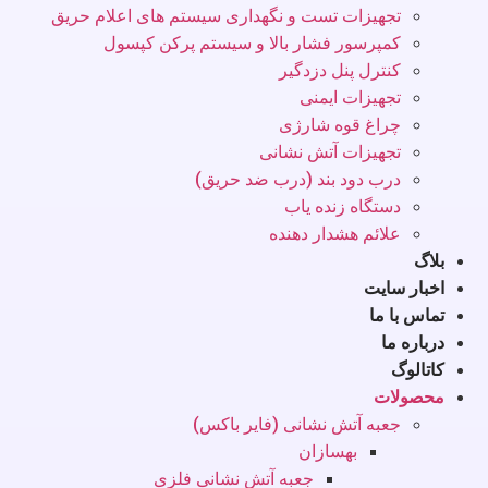
تجهیزات تست و نگهداری سیستم های اعلام حریق
کمپرسور فشار بالا و سیستم پرکن کپسول
کنترل پنل دزدگیر
تجهیزات ایمنی
چراغ قوه شارژی
تجهیزات آتش نشانی
درب دود بند (درب ضد حریق)
دستگاه زنده یاب
علائم هشدار دهنده
بلاگ
اخبار سایت
تماس با ما
درباره ما
کاتالوگ
محصولات
جعبه آتش نشانی (فایر باکس)
بهسازان
جعبه آتش نشانی فلزی