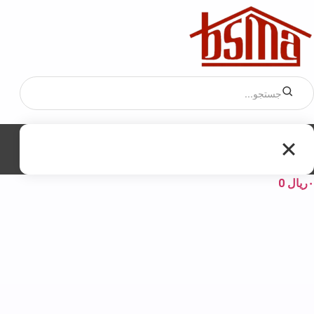
۰
ریال
0