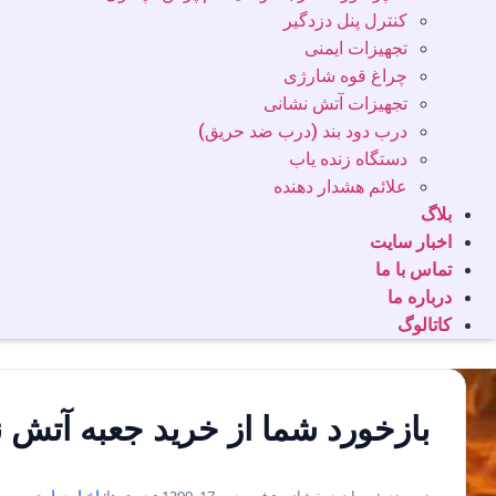
کنترل پنل دزدگیر
تجهیزات ایمنی
چراغ قوه شارژی
تجهیزات آتش نشانی
درب دود بند (درب ضد حریق)
دستگاه زنده یاب
علائم هشدار دهنده
بلاگ
اخبار سایت
تماس با ما
درباره ما
کاتالوگ
بازخورد شما از خرید جعبه آتش ن
نویسنده: پیمان درخشانی • فروردین 17, 1399 • دسته‌ها:
اخبار سایت