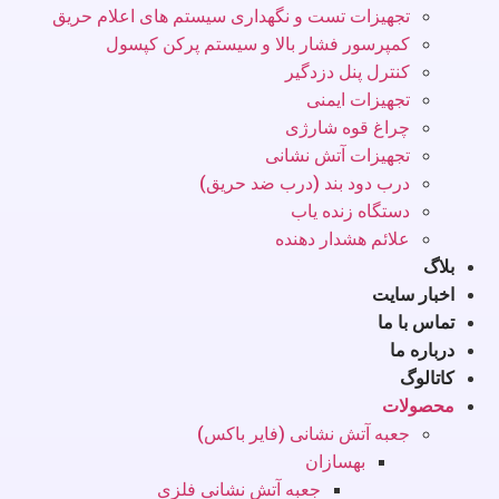
تجهیزات تست و نگهداری سیستم های اعلام حریق
کمپرسور فشار بالا و سیستم پرکن کپسول
کنترل پنل دزدگیر
تجهیزات ایمنی
چراغ قوه شارژی
تجهیزات آتش نشانی
درب دود بند (درب ضد حریق)
دستگاه زنده یاب
علائم هشدار دهنده
بلاگ
اخبار سایت
تماس با ما
درباره ما
کاتالوگ
محصولات
جعبه آتش نشانی (فایر باکس)
بهسازان
جعبه آتش نشانی فلزی