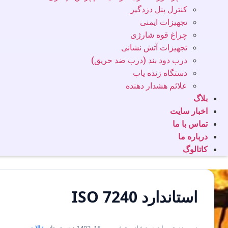
کنترل پنل دزدگیر
تجهیزات ایمنی
چراغ قوه شارژی
تجهیزات آتش نشانی
درب دود بند (درب ضد حریق)
دستگاه زنده یاب
علائم هشدار دهنده
بلاگ
اخبار سایت
تماس با ما
درباره ما
کاتالوگ
استاندارد ISO 7240
نویسنده: پیمان درخشانی • شهریور 15, 1403 • دسته‌ها:
مقالات