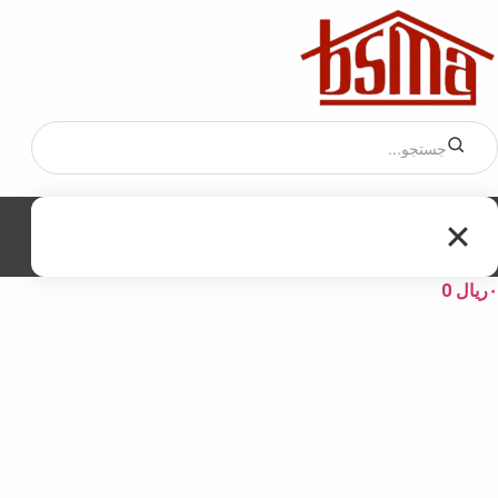
۰
ریال
0