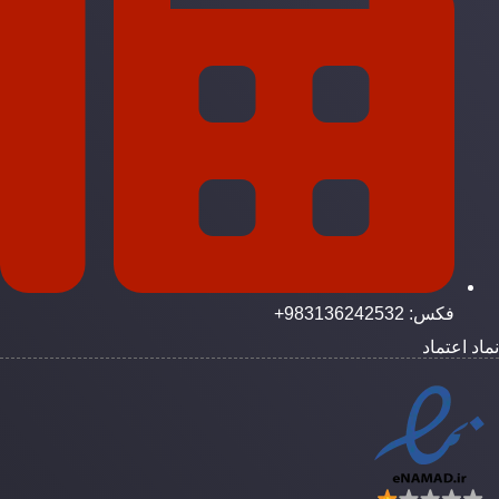
فکس: 983136242532+
ماد اعتماد