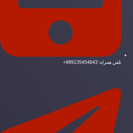
تلفن همراه: 989135454643+