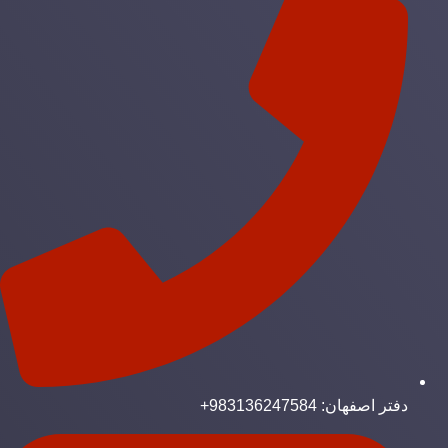
دفتر اصفهان: 983136247584+