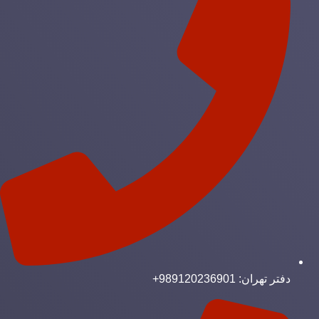
دفتر تهران: 989120236901+