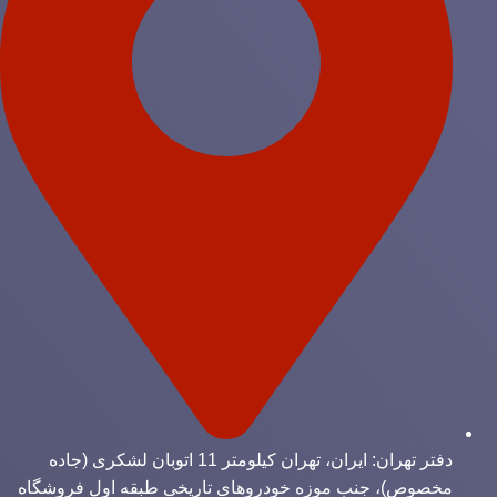
دفتر تهران: ایران، تهران کیلومتر 11 اتوبان لشکری (جاده
مخصوص)، جنب موزه خودروهای تاریخی طبقه اول فروشگاه