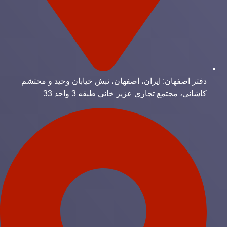
دفتر اصفهان: ایران، اصفهان، نبش خیابان وحید و محتشم
کاشانی، مجتمع تجاری عزیز خانی طبقه 3 واحد 33