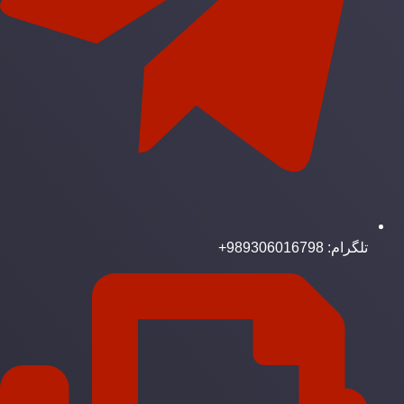
تلگرام: 989306016798+