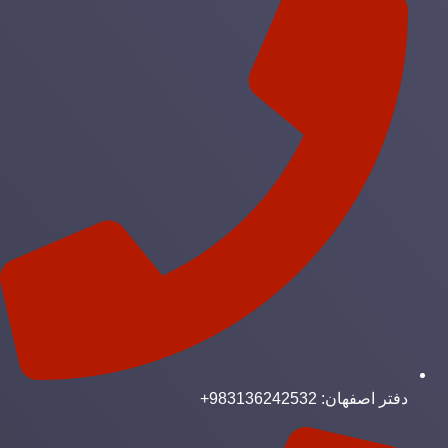
دفتر اصفهان: 983136242532+