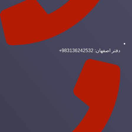
دفتر اصفهان: 983136242532+