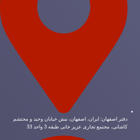
دفتر اصفهان: ایران، اصفهان، نبش خیابان وحید و محتشم
کاشانی، مجتمع تجاری عزیز خانی طبقه 3 واحد 33