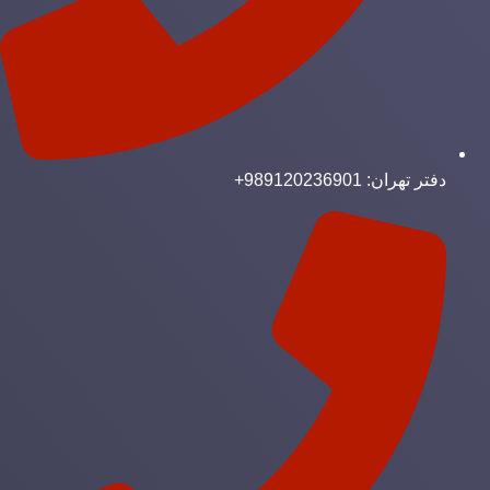
دفتر تهران: 989120236901+