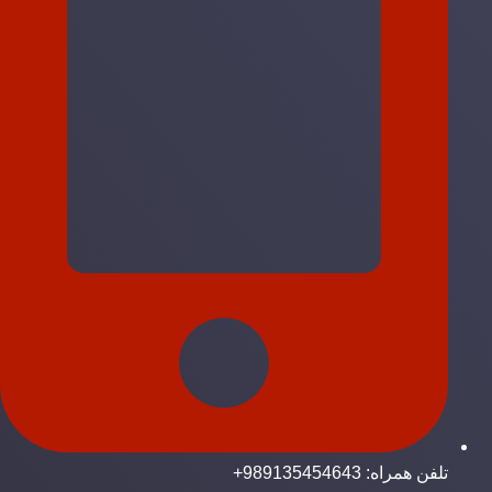
تلفن همراه: 989135454643+