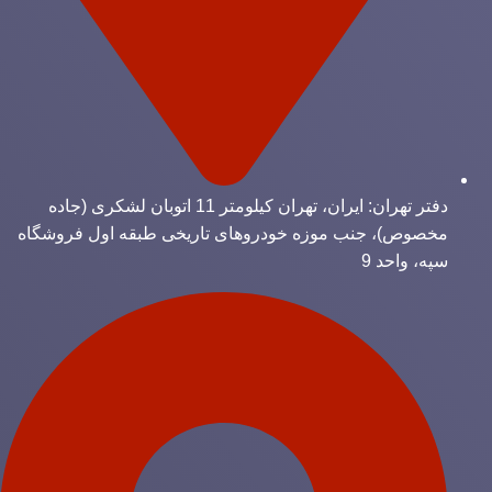
دفتر تهران: ایران، تهران کیلومتر 11 اتوبان لشکری (جاده
مخصوص)، جنب موزه خودروهای تاریخی طبقه اول فروشگاه
سپه، واحد 9