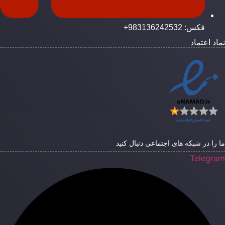
فکس: 983136242532+
ماد اعتماد
ا را در شبکه های اجتماعی دنبال کنید
Telegra