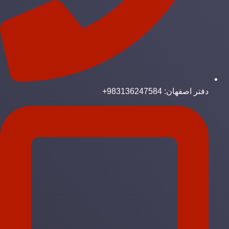
دفتر اصفهان: 983136247584+