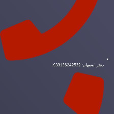
دفتر اصفهان: 983136242532+