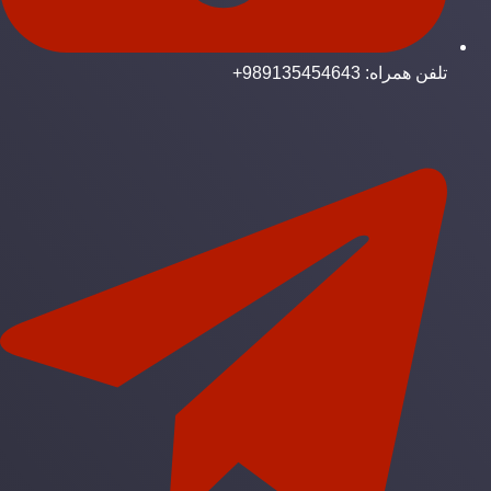
تلفن همراه: 989135454643+