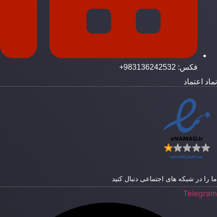
فکس: 983136242532+
ماد اعتماد
ا را در شبکه های اجتماعی دنبال کنید
Telegra