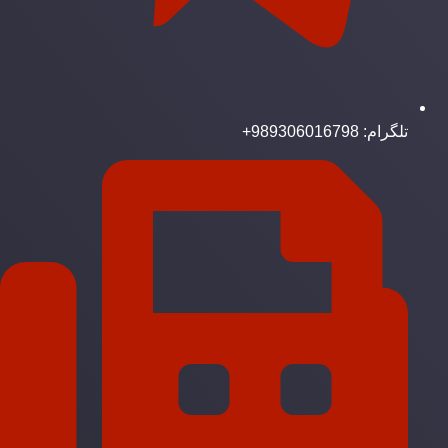
تلگرام: 989306016798+