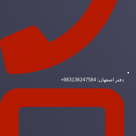
دفتر اصفهان: 983136247584+