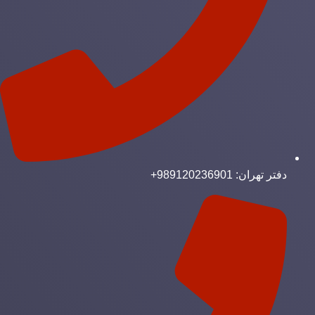
دفتر تهران: 989120236901+