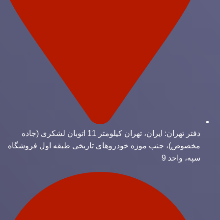
دفتر تهران: ایران، تهران کیلومتر 11 اتوبان لشکری (جاده
مخصوص)، جنب موزه خودروهای تاریخی طبقه اول فروشگاه
سپه، واحد 9