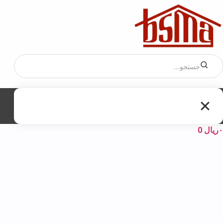
۰
ریال
0