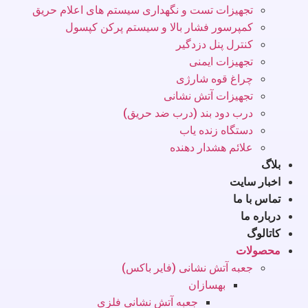
تجهیزات تست و نگهداری سیستم های اعلام حریق
کمپرسور فشار بالا و سیستم پرکن کپسول
کنترل پنل دزدگیر
تجهیزات ایمنی
چراغ قوه شارژی
تجهیزات آتش نشانی
درب دود بند (درب ضد حریق)
دستگاه زنده یاب
علائم هشدار دهنده
بلاگ
اخبار سایت
تماس با ما
درباره ما
کاتالوگ
محصولات
جعبه آتش نشانی (فایر باکس)
بهسازان
جعبه آتش نشانی فلزی