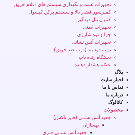
تجهیزات تست و نگهداری سیستم های اعلام حریق
کمپرسور فشار بالا و سیستم پرکن کپسول
کنترل پنل دزدگیر
تجهیزات ایمنی
چراغ قوه شارژی
تجهیزات آتش نشانی
درب دود بند (درب ضد حریق)
دستگاه زنده یاب
علائم هشدار دهنده
بلاگ
اخبار سایت
تماس با ما
درباره ما
کاتالوگ
محصولات
جعبه آتش نشانی (فایر باکس)
بهسازان
جعبه آتش نشانی فلزی