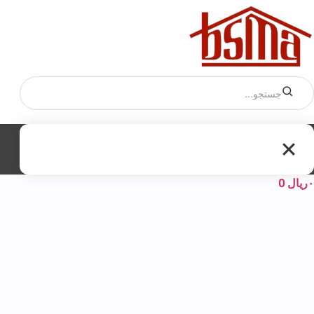
۰
ریال
0