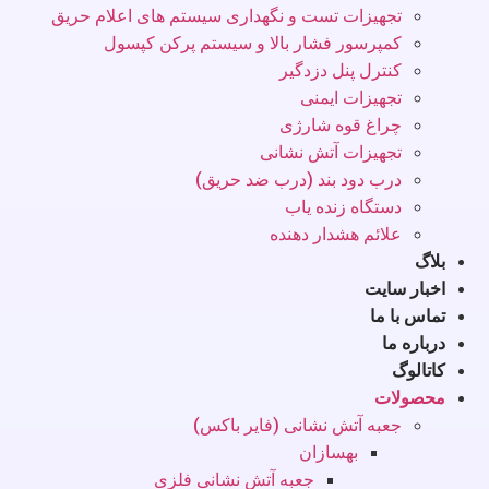
تجهیزات تست و نگهداری سیستم های اعلام حریق
کمپرسور فشار بالا و سیستم پرکن کپسول
کنترل پنل دزدگیر
تجهیزات ایمنی
چراغ قوه شارژی
تجهیزات آتش نشانی
درب دود بند (درب ضد حریق)
دستگاه زنده یاب
علائم هشدار دهنده
بلاگ
اخبار سایت
تماس با ما
درباره ما
کاتالوگ
محصولات
جعبه آتش نشانی (فایر باکس)
بهسازان
جعبه آتش نشانی فلزی