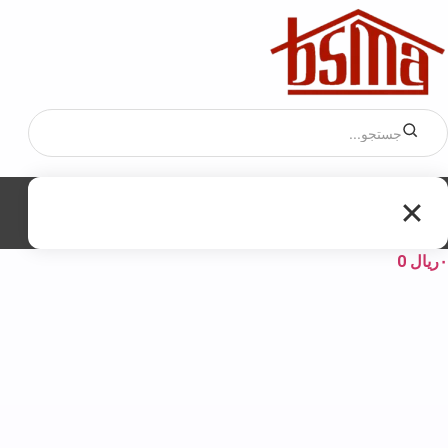
۰
ریال
0