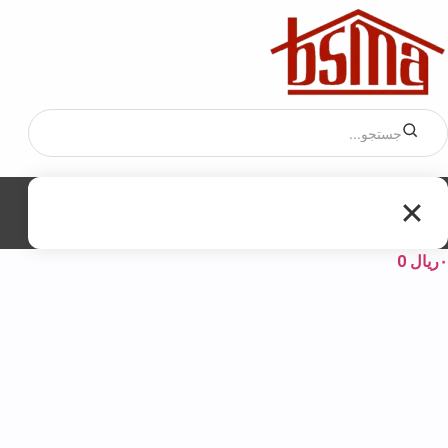
۰
ریال
0