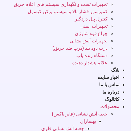
تجهیزات تست و نگهداری سیستم های اعلام حریق
کمپرسور فشار بالا و سیستم پرکن کپسول
کنترل پنل دزدگیر
تجهیزات ایمنی
چراغ قوه شارژی
تجهیزات آتش نشانی
درب دود بند (درب ضد حریق)
دستگاه زنده یاب
علائم هشدار دهنده
بلاگ
اخبار سایت
تماس با ما
درباره ما
کاتالوگ
محصولات
جعبه آتش نشانی (فایر باکس)
بهسازان
جعبه آتش نشانی فلزی