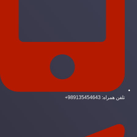
تلفن همراه: 989135454643+