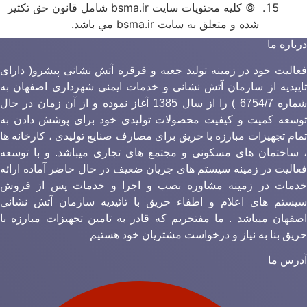
© کليه محتويات سايت bsma.ir شامل قانون حق تکثير
شده و متعلق به سايت bsma.ir مي باشد.
رباره ما
عالیت خود در زمینه تولید جعبه و قرقره آتش نشانی پیشرو( دارای
اییدیه از سازمان آتش نشانی و خدمات ایمنی شهرداری اصفهان به
شماره 6754/7 ) را از سال 1385 آغاز نموده و از آن زمان در حال
وسعه کمیت و کیفیت محصولات تولیدی خود برای پوشش دادن به
مام تجهیزات مبارزه با حریق برای مصارف صنایع تولیدی ، کارخانه ها
 ساختمان های مسکونی و مجتمع های تجاری میباشد. و با توسعه
عالیت در زمینه سیستم های جریان ضعیف در حال حاضر آماده ارائه
دمات در زمینه مشاوره نصب و اجرا و خدمات پس از فروش
یستم های اعلام و اطفاء حریق با تائیدیه سازمان آتش نشانی
صفهان میباشد . ما مفتخریم که قادر به تامین تجهیزات مبارزه با
ریق بنا به نیاز و درخواست مشتریان خود هستیم
درس ما