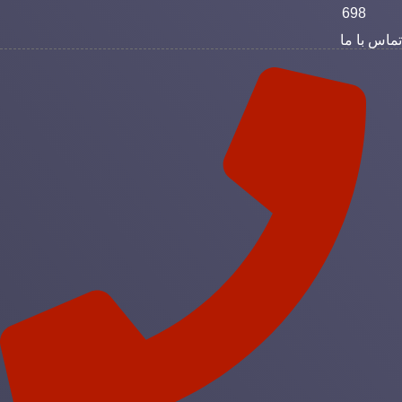
698
ماس با ما