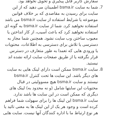
سفارش كاربر قابل پيگيري و تحويل نخواهد بود.
شما به سايت bsma.ir اطمينان می دهيد که از اين
سايت برای رسيدن به مقاصدی که بر خلاف قوانين
موضوعه يا شرايط استفاده از سايت bsma.ir می باشد
استفاده نخواهيد کرد. شما از سايت bsma.ir به گونه ای
استفاده نخواهيد کرد که باعث آسيب، از کار انداختن يا
معيوب ساختن وب سايت نشود. همچنين شما مجاز به
دسترسی يا تلاش برای دسترسی به اطلاعات، محتويات
يا ورودي هايی که تعمدا به طور متعارف در دسترس
قرار نگرفته يا از طريق صفحات سايت ارائه نشده اند
نيستيد.
سايت bsma.ir ممکن است دارای لينک هايی به سايت
های ديگر باشد. اين سايت ها تحت کنترل bsma.ir
نيستند و سايت bsma.ir هيچ مسووليتی در قبال
محتويات اين سايتها شامل (و نه محدود به) لينک های
ديگری که ممکن است در اين سايت ها باشد ندارد.
سايت bsma.ir اين لينک ها را برای سهولت شما فراهم
کرده است و وجود هر يک از اين لينک ها به معنی تائيد يا
هر نوع ارتباط ما با اداره کنندگان آنها نيست. سايت هايى