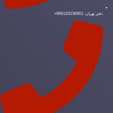
دفتر تهران: 989120236901+