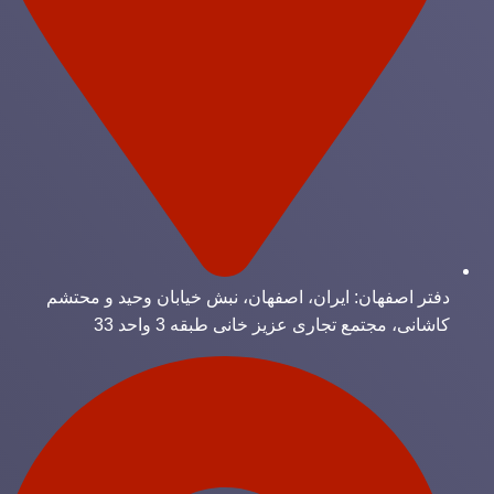
دفتر اصفهان: ایران، اصفهان، نبش خیابان وحید و محتشم
کاشانی، مجتمع تجاری عزیز خانی طبقه 3 واحد 33