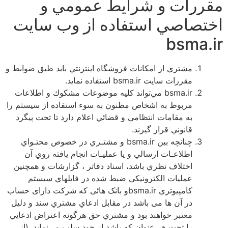
مقررات و شرايط عمومي ‌و
اختصاصي استفاده از وب سایت
bsma.ir
مشتري از امكانات فروشگاه اينترنتي بايد طبق ضوابط و
مقررات سایت bsma.ir استفاده نمايد.
bsma.ir مي‌تواند كليه موضوعات مشكوك و اطلاعات
مربوط به اشخاص مظنون به سوء استفاده از سيستم را
به مقامات انتظامي ‌و قضائي اعلام دارد تا تحت پيگرد
قانوني قرار گيرند.
چنانچه بين bsma.ir و مشتـري در خصوص محتـواي
اطلاعـات ارسالي و يا عمليـات انجام يافته روي آن
اختلاف نظري باشد، اسناد دفاتر ، گزارشات و همچنين
عمليات الكترونيكي ضبط شده در فايلهاي سيستم
كامپيوتري bsma.irو بانک هائی که شرکت دارای حساب
در آن ها می باشد در مقابل ادعاي مشتري سند و دليل
معتبر خواهند بود و مشتري حق هرگونه اعتراض ادعايي
را تحت هر عنوان كه باشد از خود سلب مي‌نمايد. (از