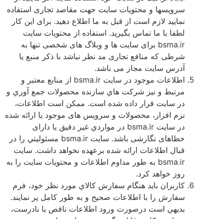
سرويسها و محتويات سايت جهت مقاصد تجارى استفاده
نماييد لازم است از قبل به ما اطلاع دهيد. براى اين كار
لطفا با ما تماس بگيريد. استفاده از محتويات سايت
bsma.ir برای سايت ها و وبلاگ های شخصی تنها به
شرطی که منافع تجاری مد نظر نباشد با ذکر منبع يا
آدرس سايت مجاز می باشد.
اطلاعات موجود در سايت bsma.ir از منابع معتبر و
مرتبط و نيز شركت هاي سازنده محصولات جمع آوري و
در سايت قرار داده شده است. ممکن است اطلاعات،
نرم افزار، محصولات و سرويس های موجود يا ارائه شده
در سايت bsma.ir در مواردي غير دقيق يا دارای
خطاهای نگارشی باشد. سایت bsma.ir مسئوليتي را در
قبال اطلاعات ارائه شده برعهده نخواهد داشت. سايت
bsma.ir به طور مداوم اطلاعات و محتويات سايت را به
روز خواهد كرد.
كاربران باید هنگام سفارش كالاي مورد نظر خود، فرم
سفارش را با اطلاعات صحيح و به طور كامل پر نمايند.
بديهي است درصورت ورود اطلاعات ناقص يا نادرست،