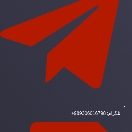
تلگرام: 989306016798+