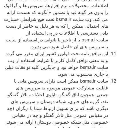
اطلاعات، محصولات، نرم افزارها، سرويس ها و گرافيک
را بدون هر گونه قيد يا تضمين «آنگونه که هست» ارائه
می کند. وب سايت bsma.ir تحت هيچ شرايطی خسارت
های احتمالی ممکن را که به هر دليل به خاطر از دست
دادن دسترسی يا اطلاعات در پی استفاده از
سايتbsma.ir يا از تاخير يا ناتوانی در استفاده از سايت
يا سرويس های آن حاصل شود نمی پذيرد.
اين توافق نامه تحت قوانين کشور ايران مقرر می گردد
و به معنی توافق کامل کاربر با شرايط استفاده از وب
سايت bsma.ir خواهد بود و جايگزين کليه توافقات قبلی
يا جاری محسوب می شود.
سايت bsma.ir ممکن است دارای سرويس هايی با
قابليت مشارکت عمومی موسوم به سرويس های
جمعی، همچون اتاق گفتگو، تابلوی اعلانات، تالار گفتگو،
نقد، گروه های خبری، شبکه دوستان و سرويس های
ديگری باشد که برای تسهيل ارتباط شما با ديگران (چه
در مقياس عمومی مثل تالار گفتگو و چه در مقياس
خصوصی مثل شبکه خصوصی دوستان) ارائه می شوند.