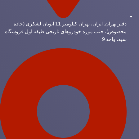
دفتر تهران: ایران، تهران کیلومتر 11 اتوبان لشکری (جاده
مخصوص)، جنب موزه خودروهای تاریخی طبقه اول فروشگاه
سپه، واحد 9