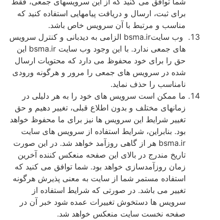
شما توافق می کنيد که از اين سرويسهای جمعی، فقط
برای ثبت، ارسال و دريافت پيامهايی استفاده کنيد که
مناسب و مرتبط با آن سرويس خاص باشد.
وب سايتbsma.ir الزامی به ديدبانی و کنترل سرويس
های جمعی ندارد. با اين وجود وب سايت bsma.ir اين
حق را برای خود محفوظ می دارد که محتويات ارسال
شده در سرويس های جمعی را مرور و هرگونه ورودی
نامناسب را حذف نمايد.
ما ممكن است سرويس های خود را به هر دليلى در
زمانهای مختلف و بدون اطلاع قبلی، تغيير دهيم و حق
تغيير شرايط این سرويس ها نيز برای ما محفوظ خواهد
بود. بنابراين، شرايط استفاده از سرويس های سايت
bsma.ir هر از گاهی روزآمد خواهد شد. در اين صورت
تاريخ مندرج در بالای اين صفحه منعکس کننده آخرين
زمان روزآمدسازی خواهد بود. شما توافق می کنيد که
استفاده مستمر شما از سايت به معنی پذيرش هرگونه
تغيیر می باشد. در صورتی که شرايط استفاده از
سرويس ها دستخوش تغيیرات عمده شود خبر آن در
صفحه نخست سايت منعکس خواهد شد.