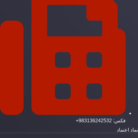
فکس: 983136242532+
ماد اعتماد