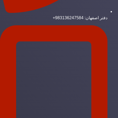
دفتر اصفهان: 983136247584+