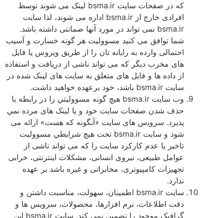
كه در صفحات سايت bsma.ir لينک می شوند توسط
افرادی خارج از bsma.ir اداره می شوند، لذا سايت
bsma.ir نمی تواند در مورد آنها ضمانتى داشته باشد.
شما توافق می کنيد مسووليت هر گونه خسارت و آسيب
احتمالی وارده به راﻳﺎنه تان را از طرﻳﻖ وﻳﺮوس يا فايل
های مخرب ديگر که می تواند ناشی از درﻳﺎفت و استفاده
از داده ها و فایل های متعلق به سايت های لينک شده در
سايت bsma.ir باشد، خود برعهده خواهيد داشت.
وب سايت bsma.ir هيچ گونه مسووليتي را در رابطه با
حذف شدن صفحات سايت خود و يا لينک های مرده نمي
پذيرد. سروﻳس های سايت «آنگونه که هست» ارائه می
شود و سايت bsma.ir تحت هيچ شرايطي مسووليت
تاخير يا عدم کارکرد سايت را که می تواند ناشى از
عوامل طبيعى، نيروى انسانی، مشکلات اينترنتى، خرابی
تجهيزات كامپيوترى، مخابراتى و غيره باشد بر عهده
ندارد.
سايت bsma.ir اطمينان، سهولت، مناسبت داشتن و
دقت اطلاعات، نرم افزارها، محصولات، سرويس ها و
گرافيک موجود را تضمين نمی کند. سايت bsma.ir اين