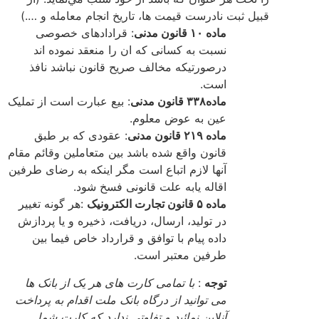
قبیل ثبت نادرست قیمت ها، تاریخ انجام معامله و ….)
ماده ۱۰ قانون مدنی
: قرادادهای خصوصی
نسبت به کسانی که ان را منعقد نموده اند
درصورتیکه مخالف صریح قانون نباشد نافذ
است.
ماده۳۳۸ قانون مدنی
: بیع عبارت است از تملیک
عین به عوض معلوم.
ماده ۲۱۹ قانون مدنی
: عقودی که بر طبق
قانون واقع شده باشد بین متعاملین وقائم مقام
آنها لازم اتباع است مگر اینکه به رضای طرفین
اقاله یابه علت قانونی فسخ شود.
ماده ۵ قانون تجارت الکترونیک
:هر گونه تغییر
در تولید، ارسال، دریافت، ذخیره و یا پردازش
داده پیام با توافق و قرارداد خاص فیما بین
طرفین معتبر است.
توجه
:
با تمامی کارت های هر یک از بانک ها
می توانید از درگاه بانک ملت اقدام به پرداخت
آنلاین نمائید و تفاوتی ندارد که کارت شما