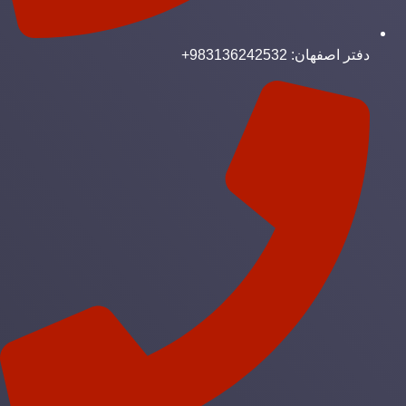
دفتر اصفهان: 983136242532+