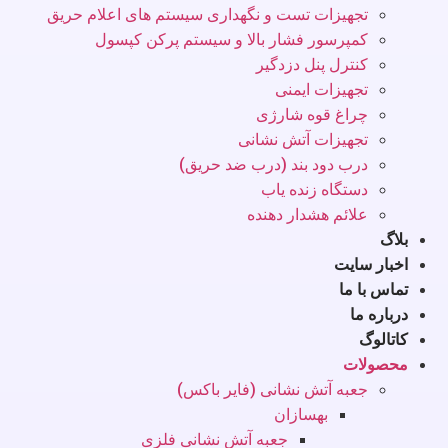
تجهیزات تست و نگهداری سیستم های اعلام حریق
کمپرسور فشار بالا و سیستم پرکن کپسول
کنترل پنل دزدگیر
تجهیزات ایمنی
چراغ قوه شارژی
تجهیزات آتش نشانی
درب دود بند (درب ضد حریق)
دستگاه زنده یاب
علائم هشدار دهنده
بلاگ
اخبار سایت
تماس با ما
درباره ما
کاتالوگ
محصولات
جعبه آتش نشانی (فایر باکس)
بهسازان
جعبه آتش نشانی فلزی