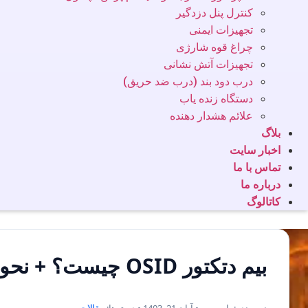
کنترل پنل دزدگیر
تجهیزات ایمنی
چراغ قوه شارژی
تجهیزات آتش نشانی
درب دود بند (درب ضد حریق)
دستگاه زنده یاب
علائم هشدار دهنده
بلاگ
اخبار سایت
تماس با ما
درباره ما
کاتالوگ
بیم دتکتور OSID چیست؟ + نحوه عملکرد، مزایا و کاربردهای آن
نویسنده: یاس وب • آبان 21, 1403 • دسته‌ها:
مقالات