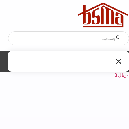
۰
ریال
0