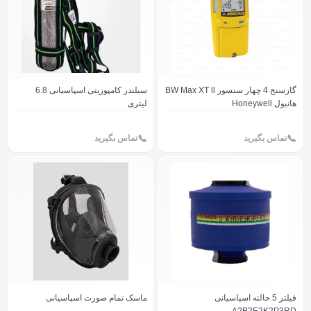
گازسنج 4 چهار سنسور BW Max XT ll
سیلندر کامپوزیتی اسپاسیانی 6.8
هانیول Honeywell
لیتری
تماس بگیرید
تماس بگیرید
فیلتر 5 حالته اسپاسیانی
ماسک تمام صورت اسپاسیانی