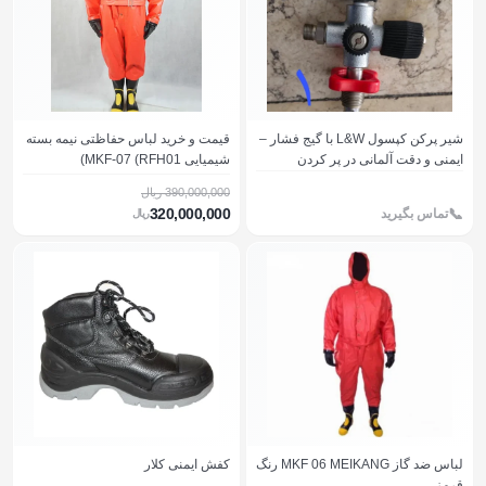
شیر پرکن کپسول L&W با گیج فشار –
قیمت و خرید لباس حفاظتی نیمه بسته
ایمنی و دقت آلمانی در پر کردن
شیمیایی MKF-07 (RFH01)
کپسول‌ها
390,000,000 ريال
320,000,000
تماس بگیرید
ريال
لباس ضد گاز MKF 06 MEIKANG رنگ
کفش ایمنی کلار
قرمز