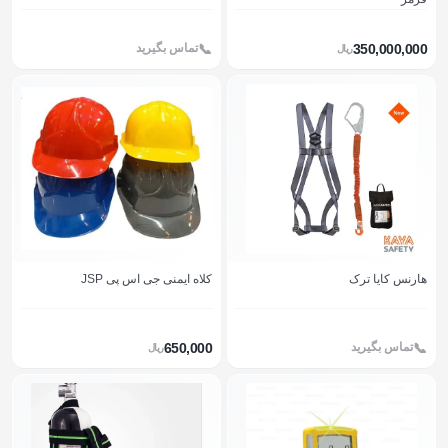
350,000,000
تماس بگیرید
ريال
هارنس کایا ترک
کلاه ایمنی جی اس پی JSP
650,000
تماس بگیرید
ريال